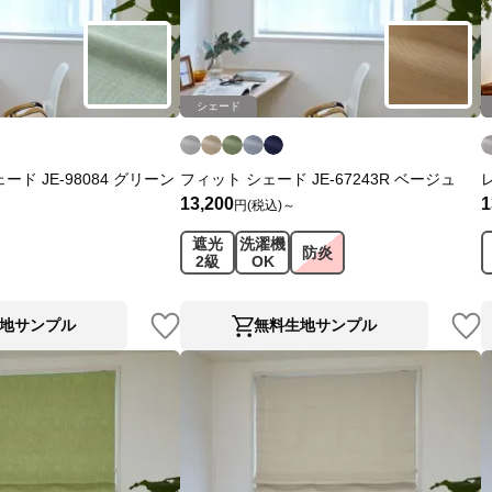
シェード
ド JE-98084 グリーン
フィット シェード JE-67243R ベージュ
13,200
1
円(税込)～
遮光
洗濯機
防炎
2級
OK
地サンプル
無料生地サンプル