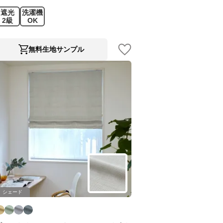
遮光
洗濯機
2級
OK
無料生地サンプル
シェード