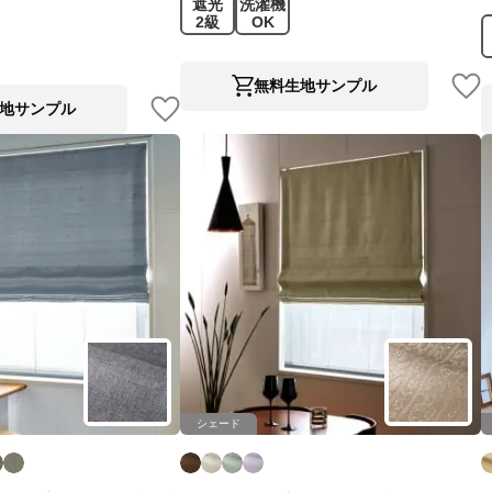
遮光
洗濯機
2級
OK
無料生地サンプル
地サンプル
シェード