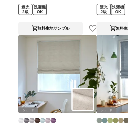
遮光
洗濯機
遮光
洗濯機
2級
OK
2級
OK
無料生地サンプル
無料生
シェード
シェード