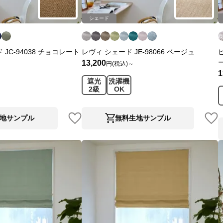
シェード
JC-94038 チョコレート
レヴィ シェード JE-98066 ベージュ
13,200
円(税込)～
1
遮光
洗濯機
2級
OK
地サンプル
無料生地サンプル