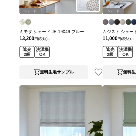
シェード
シェード
ミモザ シェード JE-19049 ブルー
ムジスト シェード 
13,200
11,000
円(税込)～
円(税込)～
遮光
洗濯機
遮光
洗濯機
2級
OK
2級
OK
無料生地サンプル
無料生