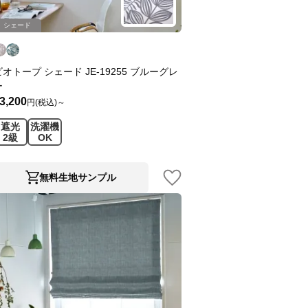
シェード
ビオトープ シェード JE-19255 ブルーグレ
ー
3,200
円(税込)～
遮光
洗濯機
2級
OK
無料生地サンプル