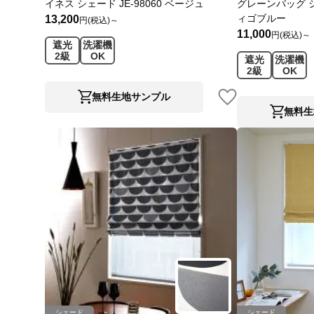
イネス シェード JE-98060 ベージュ
グレーンバッグ シェ
ィゴブルー
13,200
円(税込)～
11,000
円(税込)～
遮光
洗濯機
2級
OK
遮光
洗濯機
2級
OK
無料生地サンプル
無料生
シェード
シェード