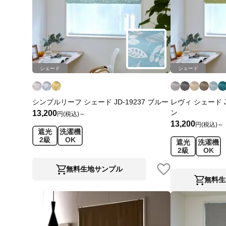
シェード
シェード
シンプルリーフ シェード JD-19237 ブルー
レヴィ シェード J
ン
13,200
円(税込)～
13,200
円(税込)～
遮光
洗濯機
2級
OK
遮光
洗濯機
2級
OK
無料生地サンプル
無料生