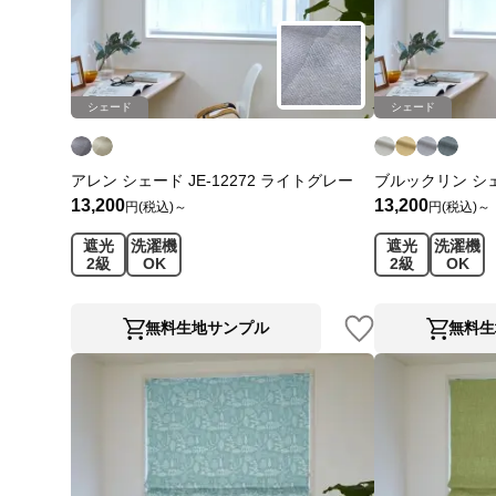
シェード
シェード
アレン シェード JE-12272 ライトグレー
ブルックリン シェー
13,200
13,200
円(税込)～
円(税込)～
遮光
洗濯機
遮光
洗濯機
2級
OK
2級
OK
無料生地サンプル
無料生