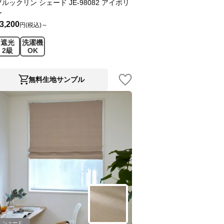
ブルックリン シェード JE-98082 アイボリ
ー
3,200
円(税込)～
遮光
洗濯機
2級
OK
無料生地サンプル
シェード