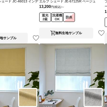
ード JC-46013 インデ
エルフ シェード JE-67125R ベージュ
13,200
円(税込)～
1
遮光
洗濯機
防炎
2級
OK
無料生地サンプル
地サンプル
シェード