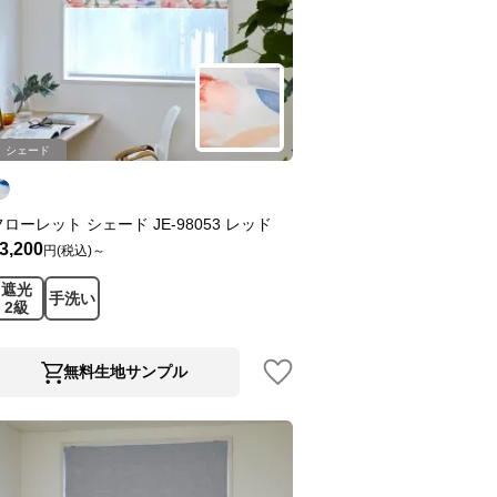
シェード
フローレット シェード JE-98053 レッド
3,200
円(税込)～
遮光
手洗い
2級
無料生地サンプル