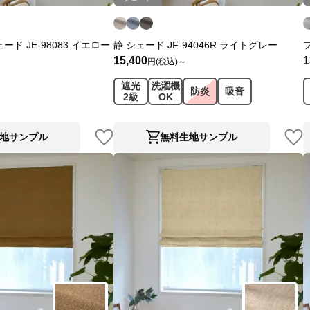
ド JE-98083 イエロー
静 シェード JF-94046R ライトグレー
15,400
1
円(税込)～
遮光
洗濯機
防炎
吸音
2級
OK
地サンプル
無料生地サンプル