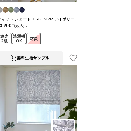
フィット シェード JE-67242R アイボリー
3,200
円(税込)～
遮光
洗濯機
防炎
2級
OK
無料生地サンプル