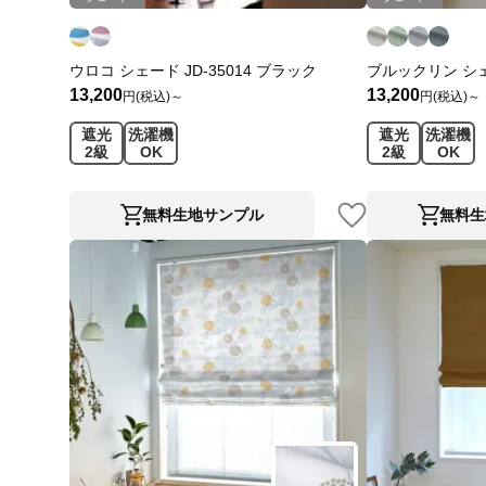
ウロコ シェード JD-35014 ブラック
ブルックリン シェー
13,200
13,200
円(税込)～
円(税込)～
遮光
洗濯機
遮光
洗濯機
2級
OK
2級
OK
無料生地サンプル
無料生