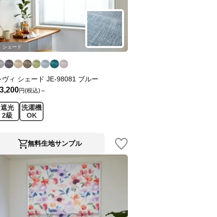
シェード
レヴィ シェード JE-98081 ブルー
3,200
円(税込)～
遮光
洗濯機
2級
OK
無料生地サンプル