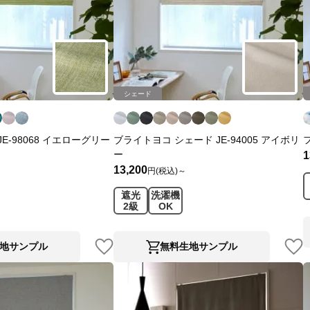
シェード
E-98068 イエローグリー
ブライトヨコ シェード JE-94005 アイボリ
ー
1
13,200
円(税込)～
遮光
洗濯機
2級
OK
地サンプル
無料生地サンプル