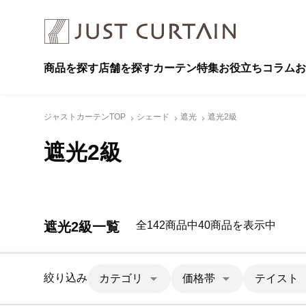
商品を探す
店舗を探す
カーテン特集
お役立ちコラム
お
ジャストカーテンTOP
シェード
遮光
遮光2級
遮光2級
遮光2級一覧
全142商品中40商品を表示中
絞り込み
カテゴリ
価格帯
テイスト