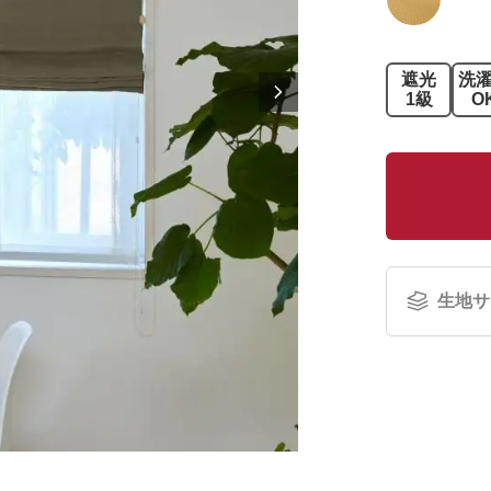
遮光
洗
1級
O
生地サ