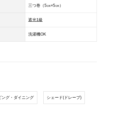
三つ巻（5㎝×5㎝）
遮光1級
洗濯機OK
ビング・ダイニング
シェード(ドレープ)