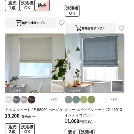
遮光
洗濯機
防炎
1級
OK
洗濯機
OK
無料生地サンプル
無料生地サンプル
シェード
シェード
+
3
色
+
3
色
イネス シェード JE-98060 ベージュ
グレーンバッグ シェード JC-46013
インディゴブルー
13,200
円(税込)～
11,000
円(税込)～
遮光
洗濯機
2級
OK
遮光
洗濯機