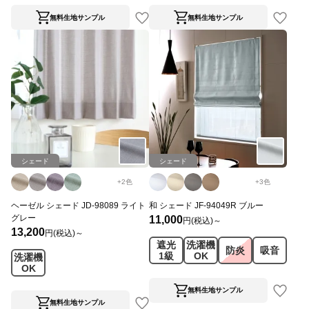
無料生地サンプル
無料生地サンプル
シェード
シェード
+
2
色
+
3
色
ヘーゼル シェード JD-98089 ライト
和 シェード JF-94049R ブルー
グレー
11,000
円(税込)～
13,200
円(税込)～
遮光
洗濯機
防炎
吸音
1級
OK
洗濯機
OK
無料生地サンプル
無料生地サンプル