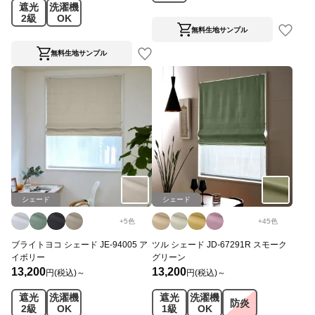
遮光
洗濯機
グ
2級
OK
無料生地サンプル
無料生地サンプル
シェード
シェード
+
5
色
+
45
色
ブライトヨコ シェード JE-94005 ア
ツル シェード JD-67291R スモーク
イボリー
グリーン
13,200
13,200
円(税込)～
円(税込)～
遮光
洗濯機
遮光
洗濯機
防炎
2級
OK
1級
OK