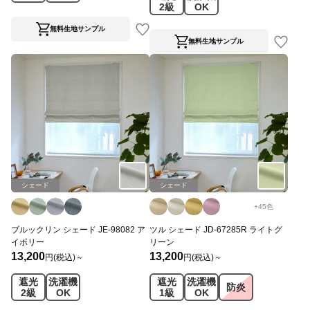
2級
OK
無料生地サンプル
無料生地サンプル
シェード
シェード
+
45
色
ブルックリン シェード JE-98082 ア
ツル シェード JD-67285R ライトグ
イボリー
リーン
13,200
13,200
円(税込)～
円(税込)～
遮光
洗濯機
遮光
洗濯機
防炎
2級
OK
1級
OK