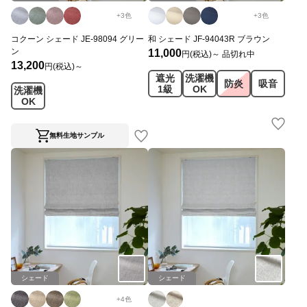
+
3
色
+
3
色
コクーン シェード JE-98094 グリー
和 シェード JF-94043R ブラウン
ン
11,000
円(税込)～
品切れ中
13,200
円(税込)～
遮光
洗濯機
防炎
吸音
1級
OK
洗濯機
OK
無料生地サンプル
シェード
シェード
+
4
色