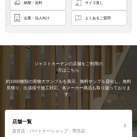
納期・送料
サイズ直し
企業・法人向け
よくあるご質問
ジャストカーテンの店舗をご利用の
方はこちら
約1000種類の実物大サンプルを展示、無料サンプル貸出し、無料
見積り、出張採寸施工対応、各メーカー商品も取り扱っておりま
す。
店舗一覧
直営店・パートナーショップ・専売店