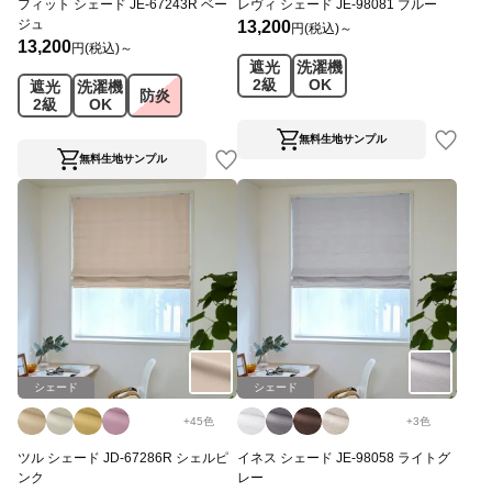
フィット シェード JE-67243R ベー
レヴィ シェード JE-98081 ブルー
ジュ
13,200
円(税込)～
13,200
円(税込)～
遮光
洗濯機
2級
OK
遮光
洗濯機
防炎
2級
OK
無料生地サンプル
無料生地サンプル
シェード
シェード
+
45
色
+
3
色
ツル シェード JD-67286R シェルピ
イネス シェード JE-98058 ライトグ
ンク
レー