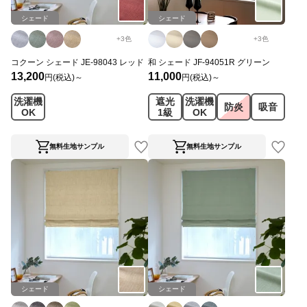
シェード
シェード
+
3
色
+
3
色
コクーン シェード JE-98043 レッド
和 シェード JF-94051R グリーン
13,200
11,000
円(税込)～
円(税込)～
洗濯機
遮光
洗濯機
防炎
吸音
OK
1級
OK
無料生地サンプル
無料生地サンプル
シェード
シェード