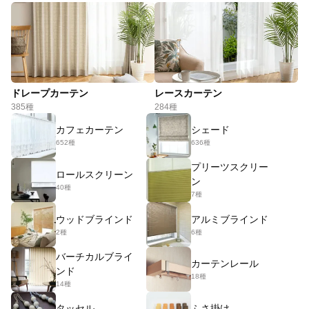
ドレープカーテン
レースカーテン
385種
284種
カフェカーテン
シェード
652種
636種
プリーツスクリー
ロールスクリーン
ン
40種
7種
ウッドブラインド
アルミブラインド
2種
6種
バーチカルブライ
カーテンレール
ンド
18種
14種
タッセル
ふさ掛け