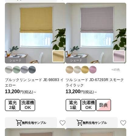
シェード
シェード
+
45
色
ブルックリン シェード JE-98083 イ
ツル シェード JD-67293R スモーク
エロー
ライラック
13,200
13,200
円(税込)～
円(税込)～
遮光
洗濯機
遮光
洗濯機
防炎
2級
OK
1級
OK
無料生地サンプル
無料生地サンプル