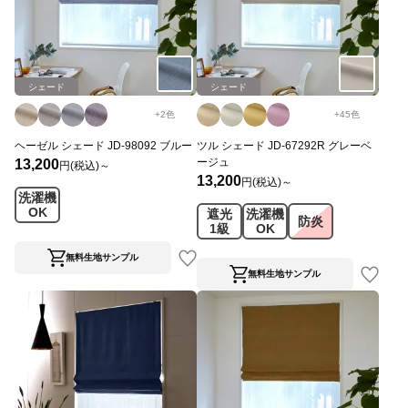
シェード
シェード
+
2
色
+
45
色
ヘーゼル シェード JD-98092 ブルー
ツル シェード JD-67292R グレーベ
ージュ
13,200
円(税込)～
13,200
円(税込)～
洗濯機
OK
遮光
洗濯機
防炎
1級
OK
無料生地サンプル
無料生地サンプル