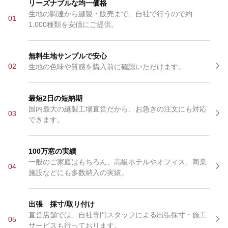
リーズナブルな均一価格
生地の調達から縫製・販売まで、自社で行うので約
01
1,000種類を安価にご提供。
無料生地サンプルで安心
02
生地の色味や質感を購入前に確認いただけます。
最短2日の短納期
国内最大の縫製工場直営だから、お急ぎの注文にも対応
03
できます。
100万窓の実績
一般のご家庭はもちろん、高級ホテルやオフィス、商業
04
施設などにも多数納入の実績。
出張 採寸/取り付け
直営店舗では、自社専門スタッフによる出張採寸・施工
05
サービスも行っております。