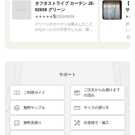
タフタストライプ カーテン JE-
【ミ
92658 グリーン
サイ
680
5
★★★★★
2026/08/06
★★
グリーンのカーテンを購入したこと
2F
がなかったので不安でしたが、部屋
しま
の白や茶色に馴染む素敵な色でし
して
【神奈
た！
です
良く
サポート
ご注文からお届けまで
ご利用ガイド
の流れ
無料サンプル
サイズの測り方
無料見積り
出張採寸・施工