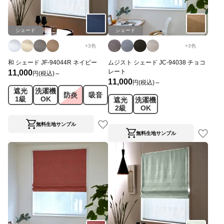
シェード
シェード
+
3
色
+
3
色
和 シェード JF-94044R ネイビー
ムジスト シェード JC-94038 チョコ
レート
11,000
円(税込)～
11,000
円(税込)～
遮光
洗濯機
防炎
吸音
1級
OK
遮光
洗濯機
2級
OK
無料生地サンプル
無料生地サンプル