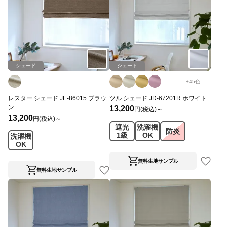
シェード
シェード
+
45
色
レスター シェード JE-86015 ブラウ
ツル シェード JD-67201R ホワイト
ン
13,200
円(税込)～
13,200
円(税込)～
遮光
洗濯機
防炎
1級
OK
洗濯機
OK
無料生地サンプル
無料生地サンプル