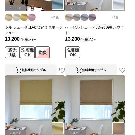
シェード
シェード
+
45
色
+
2
色
ツル シェード JD-67294R スモーク
ヘーゼル シェード JD-98098 ホワイ
ブルー
ト
13,200
13,200
円(税込)～
円(税込)～
遮光
洗濯機
洗濯機
防炎
1級
OK
OK
無料生地サンプル
無料生地サンプル
シェード
シェード