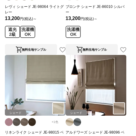
レヴィ シェード JE-98064 ライトグ
ブロンテ シェード JE-86010 シルバ
レー
ー
13,200
13,200
円(税込)～
円(税込)～
遮光
洗濯機
洗濯機
2級
OK
OK
無料生地サンプル
無料生地サンプル
シェード
シェード
+
1
色
リネンライク シェード JE-98015 ベ
アルドワーズ シェード JE-98096 ベ