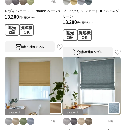
+
4
色
レヴィ シェード JE-98066 ベージュ
ブルックリン シェード JE-98084 グ
リーン
13,200
円(税込)～
13,200
円(税込)～
遮光
洗濯機
2級
OK
遮光
洗濯機
2級
OK
無料生地サンプル
無料生地サンプル
シェード
シェード
+
1
色
+
4
色