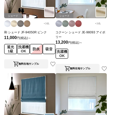
シェード
シェード
+
3
色
+
3
色
和 シェード JF-94050R ピンク
コクーン シェード JE-98093 アイボ
リー
11,000
円(税込)～
13,200
円(税込)～
遮光
洗濯機
防炎
吸音
1級
OK
洗濯機
OK
無料生地サンプル
無料生地サンプル