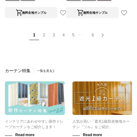
無料生地サンプル
無料生地サンプル
...
1
2
3
4
5
6
カーテン特集
一覧を見る
インテリアにあわせやすい新作ドレ
人気が高い「遮光1級防炎無地カー
ープカーテンをご紹介します！
テン『ツル』をご紹介。