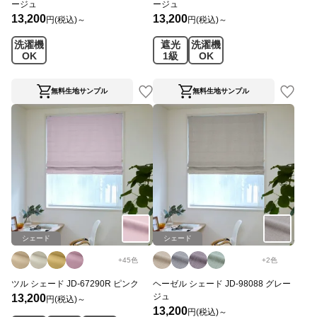
ージュ
ージュ
13,200
13,200
円(税込)～
円(税込)～
洗濯機
遮光
洗濯機
OK
1級
OK
無料生地サンプル
無料生地サンプル
シェード
シェード
+
45
色
+
2
色
ツル シェード JD-67290R ピンク
ヘーゼル シェード JD-98088 グレー
ジュ
13,200
円(税込)～
13,200
円(税込)～