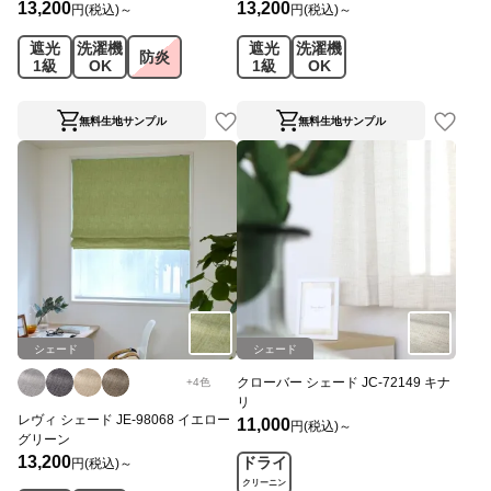
13,200
13,200
円(税込)～
円(税込)～
遮光
洗濯機
遮光
洗濯機
防炎
1級
OK
1級
OK
無料生地サンプル
無料生地サンプル
シェード
シェード
クローバー シェード JC-72149 キナ
+
4
色
リ
レヴィ シェード JE-98068 イエロー
11,000
円(税込)～
グリーン
13,200
ドライ
円(税込)～
クリーニン