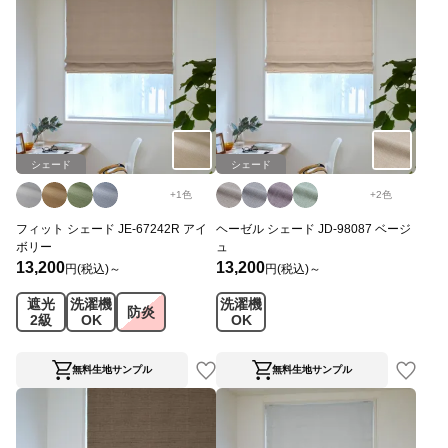
シェード
シェード
+
1
色
+
2
色
フィット シェード JE-67242R アイ
ヘーゼル シェード JD-98087 ベージ
ボリー
ュ
13,200
13,200
円(税込)～
円(税込)～
遮光
洗濯機
洗濯機
防炎
2級
OK
OK
無料生地サンプル
無料生地サンプル