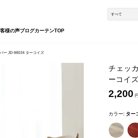
客様の声
ブログ
カーテンTOP
 JD-98034 ターコイズ
チェッカー
ーコイ
2,200
円
カラー:
ター