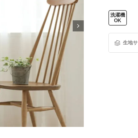
洗濯機
OK
生地サ