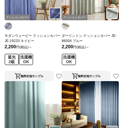
クッションカバー
クッションカバー
モダンウェービー クッションカバー
ダーリントン クッションカバー JE-
JE-19233 ネイビー
86004 ブルー
2,200
2,200
円(税込)～
円(税込)～
遮光
洗濯機
洗濯機
2級
OK
OK
無料生地サンプル
無料生地サンプル