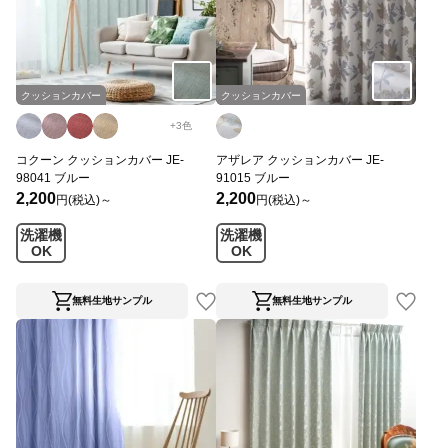
クッションカバー
クッションカバー
+
3
色
コクーン クッションカバー JE-
アザレア クッションカバー JE-
98041 ブルー
91015 ブルー
2,200
2,200
円(税込)～
円(税込)～
洗濯機
洗濯機
OK
OK
無料生地サンプル
無料生地サンプル