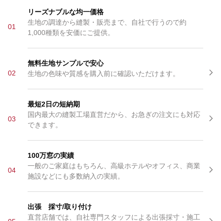
リーズナブルな均一価格
生地の調達から縫製・販売まで、自社で行うので約
01
1,000種類を安価にご提供。
無料生地サンプルで安心
02
生地の色味や質感を購入前に確認いただけます。
最短2日の短納期
国内最大の縫製工場直営だから、お急ぎの注文にも対応
03
できます。
100万窓の実績
一般のご家庭はもちろん、高級ホテルやオフィス、商業
04
施設などにも多数納入の実績。
出張 採寸/取り付け
直営店舗では、自社専門スタッフによる出張採寸・施工