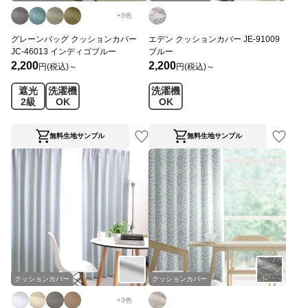
+
3
色
グレーンバッグ クッションカバー
エデン クッションカバー JE-91009
JC-46013 インディゴブルー
ブルー
2,200
2,200
円(税込)～
円(税込)～
遮光
洗濯機
洗濯機
2級
OK
OK
無料生地サンプル
無料生地サンプル
クッションカバー
クッションカバー
+
3
色