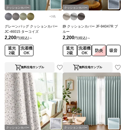
クッションカバー
クッションカバー
+
3
色
グレーンバッグ クッションカバー
静 クッションカバー JF-94047R ブ
JC-46015 ターコイズ
ルー
2,200
2,200
円(税込)～
円(税込)～
遮光
洗濯機
遮光
洗濯機
防炎
吸音
2級
OK
2級
OK
無料生地サンプル
無料生地サンプル
クッションカバー
クッションカバー