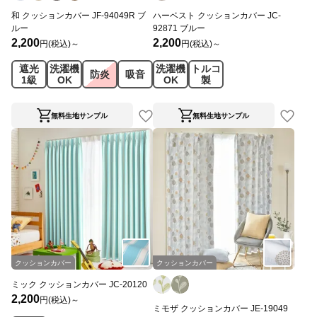
和 クッションカバー JF-94049R ブ
ハーベスト クッションカバー JC-
ルー
92871 ブルー
2,200
2,200
円(税込)～
円(税込)～
遮光
洗濯機
洗濯機
トルコ
防炎
吸音
1級
OK
OK
製
無料生地サンプル
無料生地サンプル
クッションカバー
クッションカバー
ミック クッションカバー JC-20120
2,200
円(税込)～
ミモザ クッションカバー JE-19049