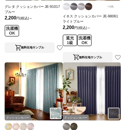
グレタ クッションカバー JE-91017
+
3
色
ブルー
イネス クッションカバー JE-98061
2,200
円(税込)～
ライトブルー
2,200
円(税込)～
洗濯機
OK
遮光
洗濯機
1級
OK
無料生地サンプル
無料生地サンプル
クッションカバー
クッションカバー