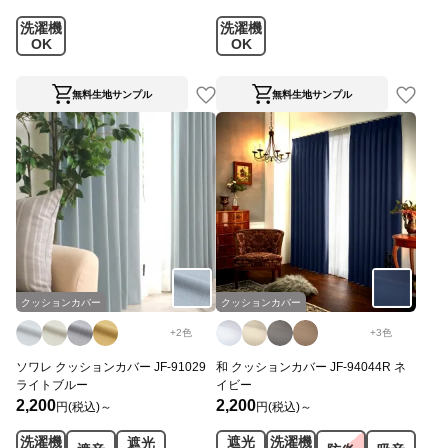
洗濯機
洗濯機
OK
OK
無料生地サンプル
無料生地サンプル
クッションカバー
クッションカバー
+
2
色
+
3
色
ソワレ クッションカバー JF-91029
和 クッションカバー JF-94044R ネ
ライトブルー
イビー
2,200
2,200
円(税込)～
円(税込)～
洗濯機
遮光
洗濯機
遮光