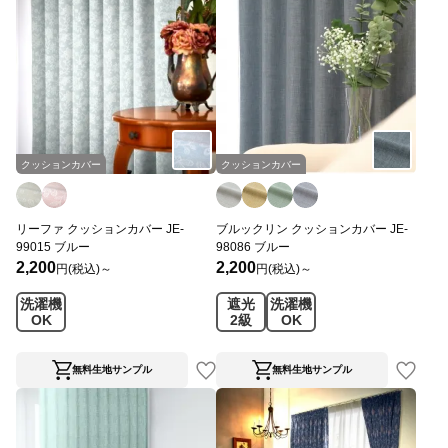
クッションカバー
クッションカバー
リーファ クッションカバー JE-
ブルックリン クッションカバー JE-
99015 ブルー
98086 ブルー
2,200
2,200
円(税込)～
円(税込)～
洗濯機
遮光
洗濯機
OK
2級
OK
無料生地サンプル
無料生地サンプル