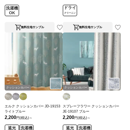
ドライ
洗濯機
OK
クリーニン
グ
無料生地サンプル
無料生地サンプル
クッションカバー
クッションカバー
エルク クッションカバー JD-19153
スプレーフラワー クッションカバー
ライトブルー
JE-19107 ブルー
2,200
2,200
円(税込)～
円(税込)～
遮光
洗濯機
遮光
洗濯機