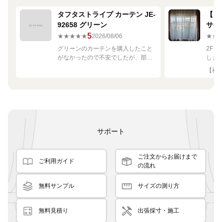
タフタストライプ カーテン JE-
【ミ
92658 グリーン
サイ
680
5
★★★★★
2026/08/06
★★
グリーンのカーテンを購入したこと
2F
がなかったので不安でしたが、部屋
しま
の白や茶色に馴染む素敵な色でし
して
【神奈
た！
です
良く
サポート
ご注文からお届けまで
ご利用ガイド
の流れ
無料サンプル
サイズの測り方
無料見積り
出張採寸・施工