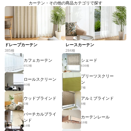
カーテン・その他の商品カテゴリで探す
ドレープカーテン
レースカーテン
385種
284種
カフェカーテン
シェード
652種
636種
プリーツスクリー
ロールスクリーン
ン
40種
7種
ウッドブラインド
アルミブラインド
2種
6種
バーチカルブライ
カーテンレール
ンド
18種
14種