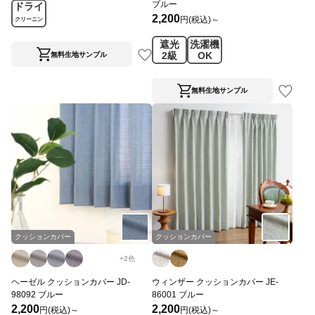
ブルー
ドライ
2,200
円(税込)～
クリーニン
グ
遮光
洗濯機
2級
OK
無料生地サンプル
無料生地サンプル
クッションカバー
クッションカバー
+
2
色
ヘーゼル クッションカバー JD-
ウィンザー クッションカバー JE-
98092 ブルー
86001 ブルー
2,200
2,200
円(税込)～
円(税込)～