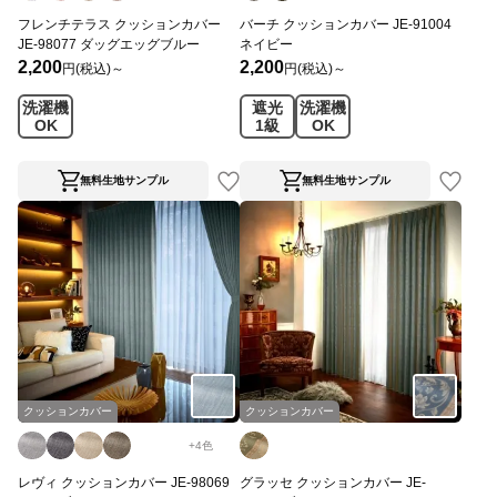
フレンチテラス クッションカバー
バーチ クッションカバー JE-91004
JE-98077 ダッグエッグブルー
ネイビー
2,200
2,200
円(税込)～
円(税込)～
洗濯機
遮光
洗濯機
OK
1級
OK
無料生地サンプル
無料生地サンプル
クッションカバー
クッションカバー
+
4
色
レヴィ クッションカバー JE-98069
グラッセ クッションカバー JE-