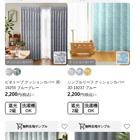
クッションカバー
クッションカバー
ビオトープ クッションカバー JE-
シンプルリーフ クッションカバー
19255 ブルーグレー
JD-19237 ブルー
2,200
2,200
円(税込)～
円(税込)～
遮光
洗濯機
遮光
洗濯機
2級
OK
2級
OK
無料生地サンプル
無料生地サンプル