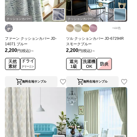
クッションカバー
クッションカバー
+
44
色
ファーン クッションカバー JD-
ツル クッションカバー JD-67294R
14071 ブルー
スモークブルー
2,200
2,200
円(税込)～
円(税込)～
ドライ
天然
遮光
洗濯機
防炎
素材
1級
OK
クリーニン
グ
無料生地サンプル
無料生地サンプル