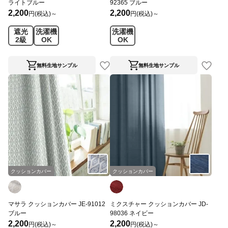
ライトブルー
92365 ブルー
2,200
2,200
円(税込)～
円(税込)～
遮光
洗濯機
洗濯機
2級
OK
OK
無料生地サンプル
無料生地サンプル
クッションカバー
クッションカバー
マサラ クッションカバー JE-91012
ミクスチャー クッションカバー JD-
ブルー
98036 ネイビー
2,200
2,200
円(税込)～
円(税込)～