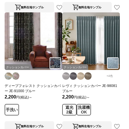
無料生地サンプル
無料生地サンプル
クッションカバー
クッションカバー
+
4
色
ディープフォレスト クッションカバ
レヴィ クッションカバー JE-98081
ー JE-91000 ブルー
ブルー
2,200
2,200
円(税込)～
円(税込)～
遮光
洗濯機
手洗い
2級
OK
無料生地サンプル
無料生地サンプル