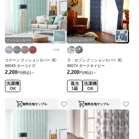
クッションカバー
クッションカバー
+
3
色
コクーン クッションカバー JE-
ラ・セゾン クッションカバー JE-
98045 ターコイズ
98074 ダークネイビー
2,200
2,200
円(税込)～
円(税込)～
洗濯機
遮光
洗濯機
OK
1級
OK
無料生地サンプル
無料生地サンプル