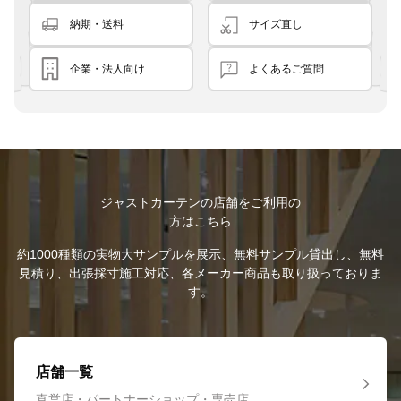
納期・送料
サイズ直し
企業・法人向け
よくあるご質問
ジャストカーテンの店舗をご利用の
方はこちら
約1000種類の実物大サンプルを展示、無料サンプル貸出し、無料
見積り、出張採寸施工対応、各メーカー商品も取り扱っておりま
す。
店舗一覧
直営店・パートナーショップ・専売店