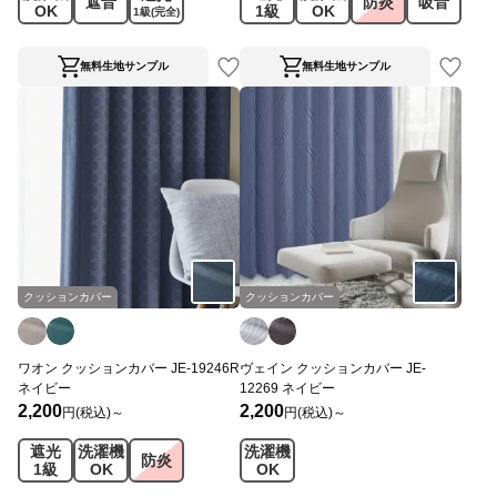
遮音
防炎
吸音
OK
1級
OK
1級
(完全)
無料生地サンプル
無料生地サンプル
クッションカバー
クッションカバー
ワオン クッションカバー JE-19246R
ヴェイン クッションカバー JE-
ネイビー
12269 ネイビー
2,200
2,200
円(税込)～
円(税込)～
遮光
洗濯機
洗濯機
防炎
1級
OK
OK