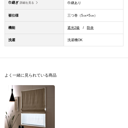
巾継ぎ
巾継あり
詳細を見る
裾仕様
三つ巻（5㎝×5㎝）
機能
遮光2級
防炎
洗濯
洗濯機OK
よく一緒に見られている商品