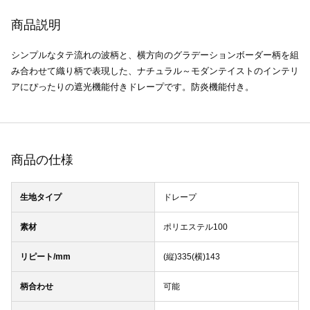
商品説明
シンプルなタテ流れの波柄と、横方向のグラデーションボーダー柄を組
み合わせて織り柄で表現した、ナチュラル～モダンテイストのインテリ
アにぴったりの遮光機能付きドレープです。防炎機能付き。
商品の仕様
生地タイプ
ドレープ
素材
ポリエステル100
リピート/mm
(縦)335(横)143
柄合わせ
可能