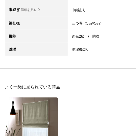
巾継ぎ
巾継あり
詳細を見る
裾仕様
三つ巻（5㎝×5㎝）
機能
遮光2級
防炎
洗濯
洗濯機OK
よく一緒に見られている商品