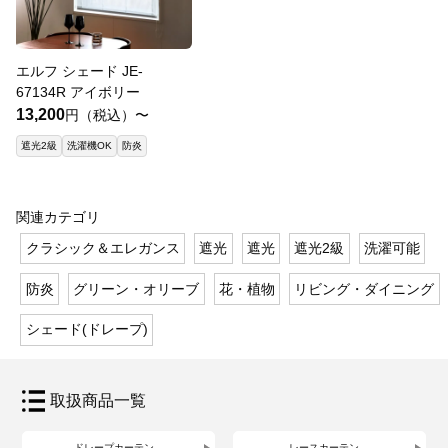
エルフ シェード JE-
67134R アイボリー
13,200
円（税込）〜
遮光2級
洗濯機OK
防炎
関連カテゴリ
クラシック＆エレガンス
遮光
遮光
遮光2級
洗濯可能
防炎
グリーン・オリーブ
花・植物
リビング・ダイニング
シェード(ドレープ)
取扱商品一覧
ドレープカーテン
レースカーテン