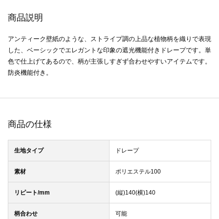
商品説明
アンティーク壁紙のような、ストライプ調の上品な植物柄を織りで表現
した、ベーシックでエレガントな印象の遮光機能付きドレープです。単
色で仕上げてあるので、柄が主張しすぎず合わせやすいアイテムです。
防炎機能付き。
商品の仕様
生地タイプ
ドレープ
素材
ポリエステル100
リピート/mm
(縦)140(横)140
柄合わせ
可能