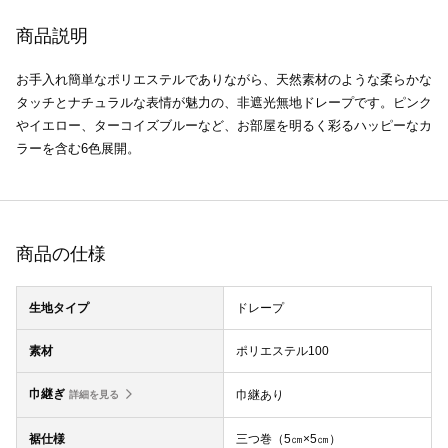
商品説明
お手入れ簡単なポリエステルでありながら、天然素材のような柔らかな
タッチとナチュラルな表情が魅力の、非遮光無地ドレープです。ピンク
やイエロー、ターコイズブルーなど、お部屋を明るく彩るハッピーなカ
ラーを含む6色展開。
商品の仕様
生地タイプ
ドレープ
素材
ポリエステル100
巾継ぎ
巾継あり
詳細を見る
裾仕様
三つ巻（5㎝×5㎝）