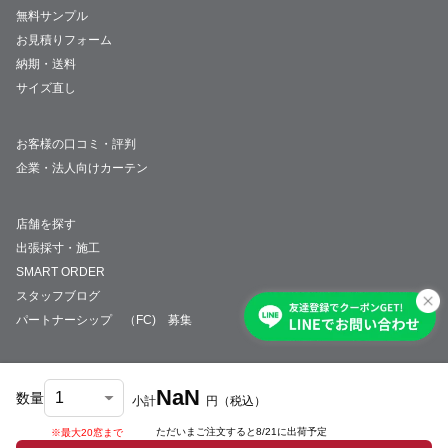
無料サンプル
お見積りフォーム
納期・送料
サイズ直し
お客様の口コミ・評判
企業・法人向けカーテン
店舗を探す
出張採寸・施工
SMART ORDER
スタッフブログ
パートナーシップ （FC) 募集
NaN
数量
小計
円
（税込）
会社概要
採用情報
特定商取引法について
プライバシーポリシー
サイトマップ
ただいまご注文すると
8/21
に出荷予定
※最大20窓まで