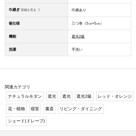
巾継ぎ
巾継あり
詳細を見る
裾仕様
三つ巻（5㎝×5㎝）
機能
遮光2級
洗濯
手洗い
関連カテゴリ
ナチュラルモダン
遮光
遮光
遮光2級
レッド・オレンジ
花・植物
寝室
書斎
リビング・ダイニング
シェード(ドレープ)