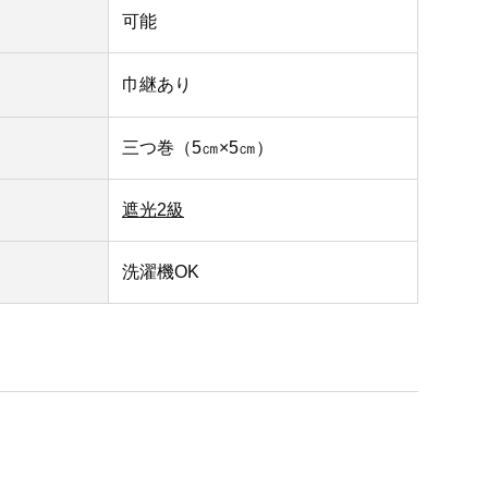
可能
巾継あり
三つ巻（5㎝×5㎝）
遮光2級
洗濯機OK