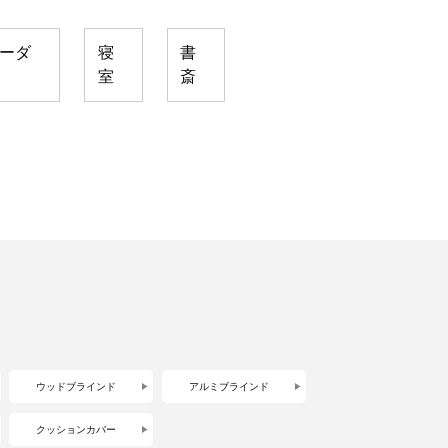
ーダ
寝
書
室
斎
ウッドブラインド
アルミブラインド
クッションカバー