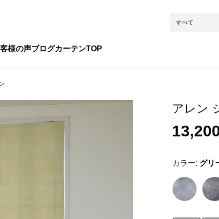
客様の声
ブログ
カーテンTOP
ーン
アレン シ
13,20
カラー:
グリ