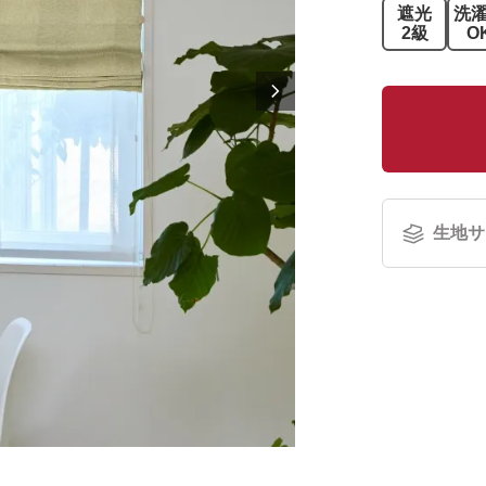
遮光
洗
2級
O
生地サ