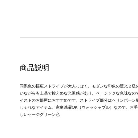
商品説明
同系色の幅広ストライプが大人っぽく、モダンな印象の遮光２級
いながらも上品で控えめな光沢感があり、ベーシックな色味なの
イストのお部屋におすすめです。ストライプ部分はヘリンボーン
しゃれなアイテム。家庭洗濯OK（ウォッシャブル）なので、お
しいセージグリーン色