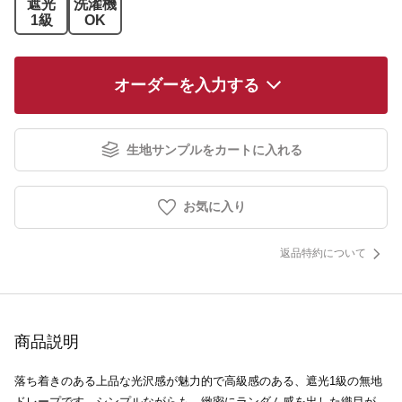
遮光
洗濯機
1級
OK
オーダーを入力する
生地サンプルをカートに入れる
お気に入り
返品特約について
商品説明
落ち着きのある上品な光沢感が魅力的で高級感のある、遮光1級の無地
ドレープです。シンプルながらも、緻密にランダム感を出した織目が、