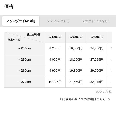
価格
スタンダード(3つ山)
シンプル(2つ山)
フラット(ヒダなし)
仕上がり幅
～100cm
～200cm
～300cm
～4
仕上がり丈
～240cm
8,250円
16,500円
24,750円
33
～250cm
9,075円
18,150円
27,225円
36
～260cm
9,900円
19,800円
29,700円
39
～270cm
10,725円
21,450円
32,175円
42
税込み価格
上記以外のサイズの価格はこちら