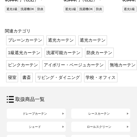
遮光1級
洗濯機OK
防炎
遮光1級
洗濯機OK
防炎
遮光1級
関連カテゴリ
プレーンカーテン
遮光カーテン
遮光カーテン
1級遮光カーテン
洗濯可能カーテン
防炎カーテン
ピンクカーテン
アイボリー・ベージュカーテン
無地カーテン
寝室
書斎
リビング・ダイニング
学校・オフィス
取扱商品一覧
ドレープカーテン
レースカーテン
シェード
ロールスクリーン