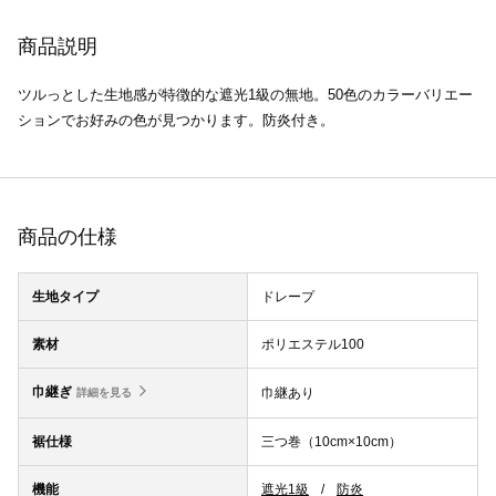
商品説明
ツルっとした生地感が特徴的な遮光1級の無地。50色のカラーバリエー
ションでお好みの色が見つかります。防炎付き。
商品の仕様
生地タイプ
ドレープ
素材
ポリエステル100
巾継ぎ
巾継あり
詳細を見る
裾仕様
三つ巻（10cm×10cm）
機能
遮光1級
防炎