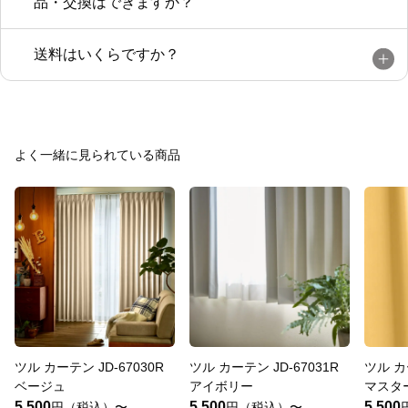
品・交換はできますか？
送料はいくらですか？
よく一緒に見られている商品
ツル カーテン JD-67030R
ツル カーテン JD-67031R
ツル カ
ベージュ
アイボリー
マスタ
5,500
5,500
5,500
円（税込）〜
円（税込）〜