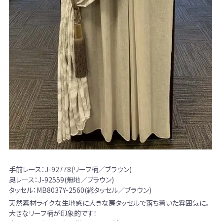
手前レース：J-92778(リーフ柄／ブラウン)
奥レース：J-92559(無地／ブラウン)
タッセル：MB8037Y-2560(総タッセル／ブラウン)
天然素材ライクな生地感に大きな房タッセルで落ち着いた雰囲気に。
大きなリーフ柄が印象的です！