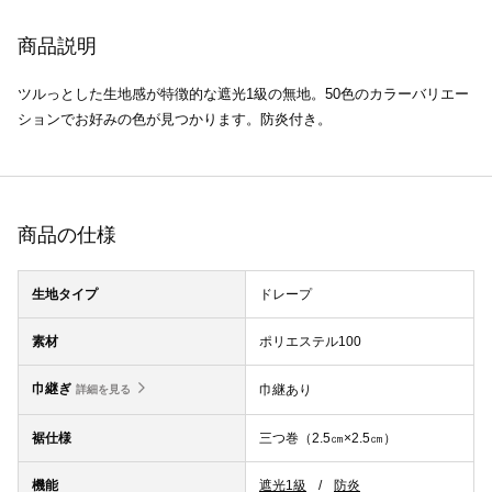
商品説明
ツルっとした生地感が特徴的な遮光1級の無地。50色のカラーバリエー
ションでお好みの色が見つかります。防炎付き。
商品の仕様
生地タイプ
ドレープ
素材
ポリエステル100
巾継ぎ
巾継あり
詳細を見る
裾仕様
三つ巻（2.5㎝×2.5㎝）
機能
遮光1級
防炎