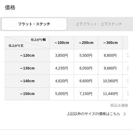
価格
フラット・ステッチ
上下フラット・上下ステッチ
仕上がり幅
～100cm
～200cm
～300cm
～4
仕上がり丈
～120cm
3,850円
5,500円
8,800円
11
～130cm
4,235円
6,050円
9,680円
12
～140cm
4,620円
6,600円
10,560円
13
～150cm
5,005円
7,150円
11,440円
14
税込み価格
上記以外のサイズの価格はこちら