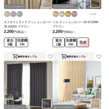
クッションカバー
クッションカバー
+
44
色
タフタストライプ クッションカバー
ツル クッションカバー JD-67289R
JE-92659 ブラウン
ブラウン
2,200
2,200
円(税込)～
円(税込)～
遮光
洗濯機
遮光
洗濯機
防炎
3級
OK
1級
OK
無料生地サンプル
無料生地サンプル
クッションカバー
クッションカバー