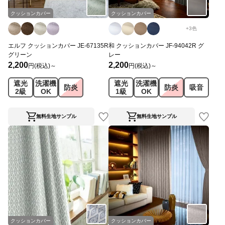
クッションカバー
クッションカバー
+
3
色
エルフ クッションカバー JE-67135R
和 クッションカバー JF-94042R グ
グリーン
レー
2,200
2,200
円(税込)～
円(税込)～
遮光
洗濯機
遮光
洗濯機
防炎
防炎
吸音
2級
OK
1級
OK
無料生地サンプル
無料生地サンプル
クッションカバー
クッションカバー