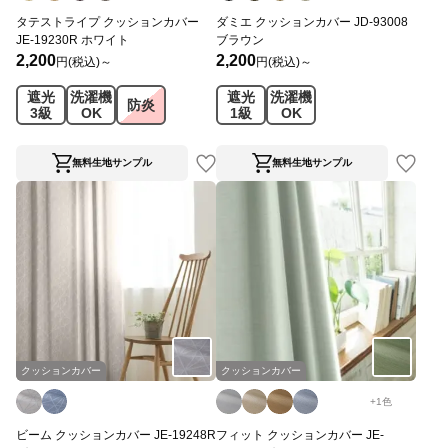
タテストライプ クッションカバー
ダミエ クッションカバー JD-93008
JE-19230R ホワイト
ブラウン
2,200
2,200
円(税込)～
円(税込)～
遮光
洗濯機
遮光
洗濯機
防炎
3級
OK
1級
OK
無料生地サンプル
無料生地サンプル
クッションカバー
クッションカバー
+
1
色
ビーム クッションカバー JE-19248R
フィット クッションカバー JE-