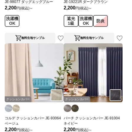
JE-98077 ダッグエッグブルー
JE-19221R ダークブラウン
2,200
2,200
円(税込)～
円(税込)～
洗濯機
遮光
洗濯機
防炎
OK
1級
OK
無料生地サンプル
無料生地サンプル
クッションカバー
クッションカバー
コルデ クッションカバー JE-93064
バーチ クッションカバー JE-91004
ベージュ
ネイビー
2,200
2,200
円(税込)～
円(税込)～