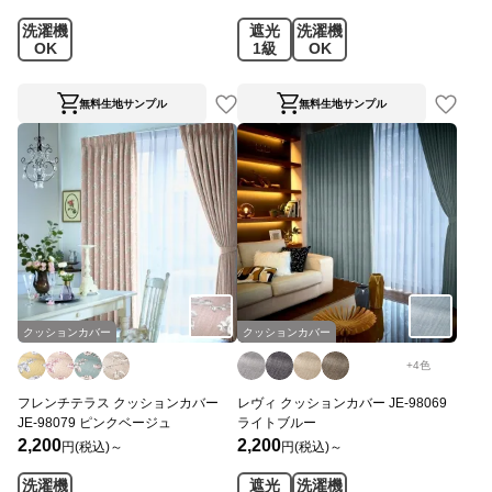
洗濯機
遮光
洗濯機
OK
1級
OK
無料生地サンプル
無料生地サンプル
クッションカバー
クッションカバー
+
4
色
フレンチテラス クッションカバー
レヴィ クッションカバー JE-98069
JE-98079 ピンクベージュ
ライトブルー
2,200
2,200
円(税込)～
円(税込)～
洗濯機
遮光
洗濯機