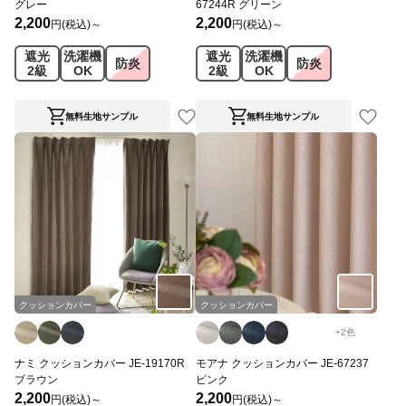
グレー
67244R グリーン
2,200
2,200
円(税込)～
円(税込)～
遮光
洗濯機
遮光
洗濯機
防炎
防炎
2級
OK
2級
OK
無料生地サンプル
無料生地サンプル
クッションカバー
クッションカバー
+
2
色
ナミ クッションカバー JE-19170R
モアナ クッションカバー JE-67237
ブラウン
ピンク
2,200
2,200
円(税込)～
円(税込)～