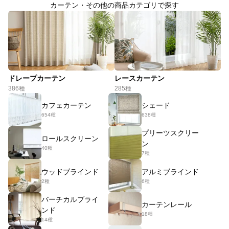
カーテン・その他の商品カテゴリで探す
ドレープカーテン
レースカーテン
386種
285種
カフェカーテン
シェード
654種
638種
プリーツスクリー
ロールスクリーン
ン
40種
7種
ウッドブラインド
アルミブラインド
2種
6種
バーチカルブライ
カーテンレール
ンド
18種
14種