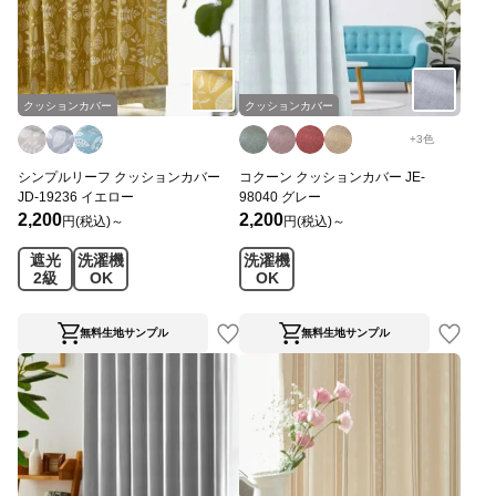
クッションカバー
クッションカバー
+
3
色
シンプルリーフ クッションカバー
コクーン クッションカバー JE-
JD-19236 イエロー
98040 グレー
2,200
2,200
円(税込)～
円(税込)～
遮光
洗濯機
洗濯機
2級
OK
OK
無料生地サンプル
無料生地サンプル