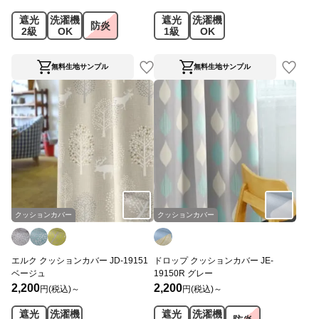
遮光
洗濯機
遮光
洗濯機
防炎
2級
OK
1級
OK
無料生地サンプル
無料生地サンプル
クッションカバー
クッションカバー
エルク クッションカバー JD-19151
ドロップ クッションカバー JE-
ベージュ
19150R グレー
2,200
2,200
円(税込)～
円(税込)～
遮光
洗濯機
遮光
洗濯機