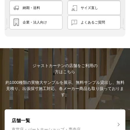
納期・送料
サイズ直し
企業・法人向け
よくあるご質問
ジャストカーテンの店舗をご利用の
方はこちら
約1000種類の実物大サンプルを展示、無料サンプル貸出し、無料
見積り、出張採寸施工対応、各メーカー商品も取り扱っておりま
す。
店舗一覧
直営店・パートナーショップ・専売店