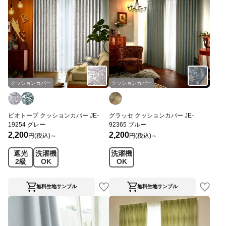
クッションカバー
クッションカバー
ビオトープ クッションカバー JE-
グラッセ クッションカバー JE-
19254 グレー
92365 ブルー
2,200
2,200
円(税込)～
円(税込)～
遮光
洗濯機
洗濯機
2級
OK
OK
無料生地サンプル
無料生地サンプル