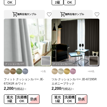
OK
2級
OK
無料生地サンプル
無料生地サンプル
クッションカバー
クッションカバー
+
1
色
+
44
色
フィット クッションカバー JE-
ツル クッションカバー JD-67295R
67241R ホワイト
エボニーブラック
2,200
2,200
円(税込)～
円(税込)～
遮光
洗濯機
遮光
洗濯機
防炎
防炎
3級
OK
1級
OK