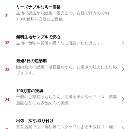
リーズナブルな均一価格
生地の調達から縫製・販売まで、自社で行うので約
01
1,000種類を安価にご提供。
無料生地サンプルで安心
02
生地の色味や質感を購入前に確認いただけます。
最短2日の短納期
国内最大の縫製工場直営だから、お急ぎの注文にも対応
03
できます。
100万窓の実績
一般のご家庭はもちろん、高級ホテルやオフィス、商業
04
施設などにも多数納入の実績。
出張 採寸/取り付け
直営店舗では、自社専門スタッフによる出張採寸・施工