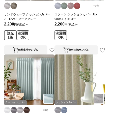
+
3
色
サンドウェーブ クッションカバー
コクーン クッションカバー JE-
JE-12268 ダークグレー
98044 イエロー
2,200
2,200
円(税込)～
円(税込)～
遮光
洗濯機
洗濯機
1級
OK
OK
無料生地サンプル
無料生地サンプル
クッションカバー
クッションカバー
+
3
色