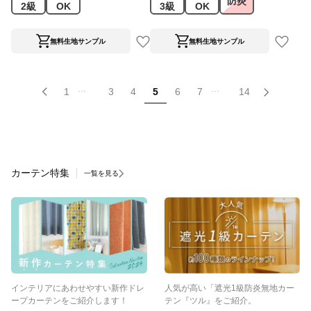
防炎
2級
OK
3級
OK
無料生地サンプル
無料生地サンプル
...
...
1
3
4
5
6
7
14
カーテン特集
一覧を見る
インテリアにあわせやすい新作ドレ
人気が高い「遮光1級防炎無地カー
ープカーテンをご紹介します！
テン『ツル』をご紹介。