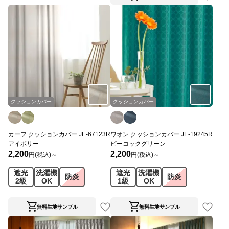
クッションカバー
クッションカバー
カーフ クッションカバー JE-67123R
ワオン クッションカバー JE-19245R
アイボリー
ピーコックグリーン
2,200
2,200
円(税込)～
円(税込)～
遮光
洗濯機
遮光
洗濯機
防炎
防炎
2級
OK
1級
OK
無料生地サンプル
無料生地サンプル