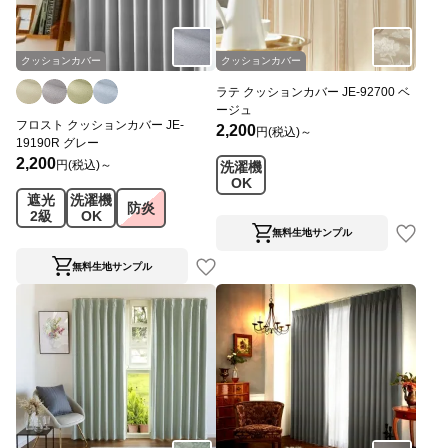
クッションカバー
クッションカバー
ラテ クッションカバー JE-92700 ベ
ージュ
フロスト クッションカバー JE-
2,200
円(税込)～
19190R グレー
2,200
円(税込)～
洗濯機
OK
遮光
洗濯機
防炎
2級
OK
無料生地サンプル
無料生地サンプル