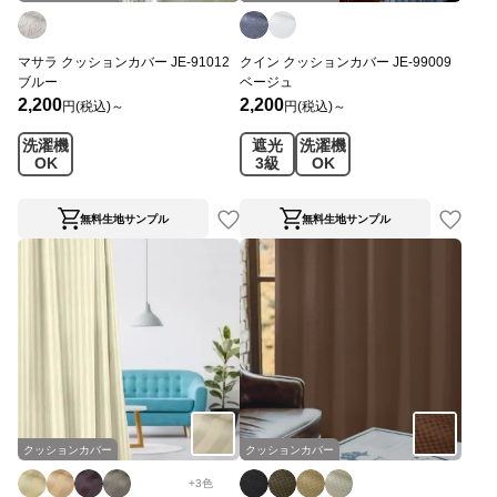
マサラ クッションカバー JE-91012
クイン クッションカバー JE-99009
ブルー
ベージュ
2,200
2,200
円(税込)～
円(税込)～
洗濯機
遮光
洗濯機
OK
3級
OK
無料生地サンプル
無料生地サンプル
クッションカバー
クッションカバー
+
3
色