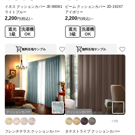
イネス クッションカバー JE-98061
ビーム クッションカバー JD-19247
ライトブルー
アイボリー
2,200
2,200
円(税込)～
円(税込)～
遮光
洗濯機
遮光
洗濯機
1級
OK
3級
OK
無料生地サンプル
無料生地サンプル
クッションカバー
クッションカバー
+
3
色
フレンチテラス クッションカバー
タテストライプ クッションカバー