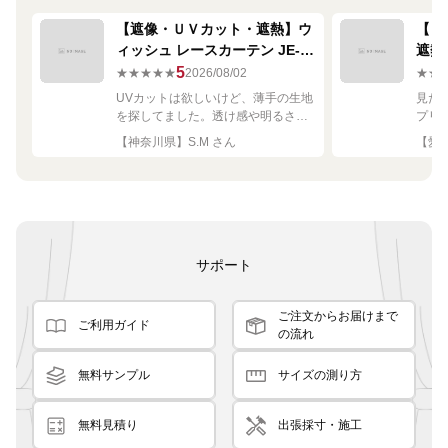
【遮像・ＵＶカット・遮熱】ウ
【ミ
ィッシュ レースカーテン JE-
遮熱
67249R シルバー
ーテン
5
★★★★★
2026/08/02
★★
UVカットは欲しいけど、薄手の生地
見た
を探してました。透け感や明るさも
プリ
ちょうど良く思った通りで満足で
れい
【神奈川県】S.M さん
【愛知
す。
サポート
ご注文からお届けまで
ご利用ガイド
の流れ
無料サンプル
サイズの測り方
無料見積り
出張採寸・施工