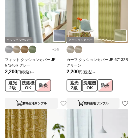
クッションカバー
クッションカバー
+
1
色
フィット クッションカバー JE-
カーフ クッションカバー JE-67132R
67246R グレー
グリーン
2,200
2,200
円(税込)～
円(税込)～
遮光
洗濯機
遮光
洗濯機
防炎
防炎
2級
OK
2級
OK
無料生地サンプル
無料生地サンプル