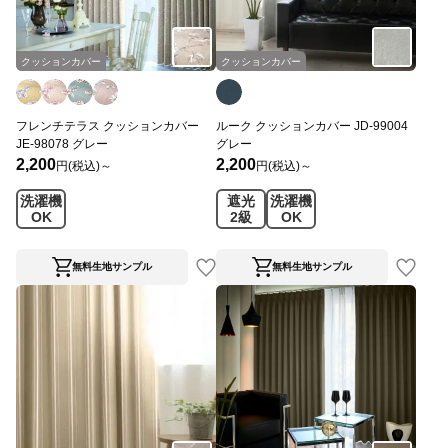
クッションカバー
クッションカバー
フレンチテラス クッションカバー
ルーク クッションカバー JD-99004
JE-98078 グレー
グレー
2,200
2,200
円(税込)～
円(税込)～
洗濯機
遮光
洗濯機
OK
2級
OK
無料生地サンプル
無料生地サンプル