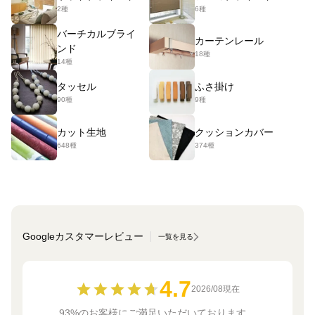
2種
6種
バーチカルブライ
カーテンレール
ンド
18種
14種
タッセル
ふさ掛け
90種
9種
カット生地
クッションカバー
648種
374種
Googleカスタマーレビュー
一覧を見る
4.7
2026/08現在
93%のお客様にご満足いただいております。