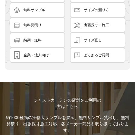
無料サンプル
サイズの測り方
無料見積り
出張採寸・施工
納期・送料
サイズ直し
企業・法人向け
よくあるご質問
ジャストカーテンの店舗をご利用の
方はこちら
約1000種類の実物大サンプルを展示、無料サンプル貸出し、無料
見積り、出張採寸施工対応、各メーカー商品も取り扱っておりま
す。