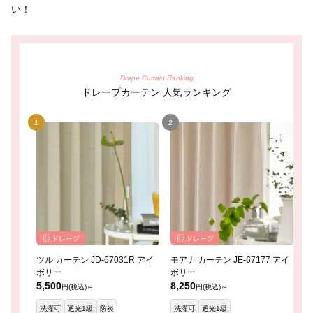
い！
Drape Curtain Ranking
ドレープカーテン 人気ランキング
ドレープ
ドレープ
ツル カーテン JD-67031R アイ
モアナ カーテン JE-67177 アイ
レ
ボリー
ボリー
イ
5,500
8,250
8
円(税込)～
円(税込)～
洗濯可
遮光1級
防炎
洗濯可
遮光1級