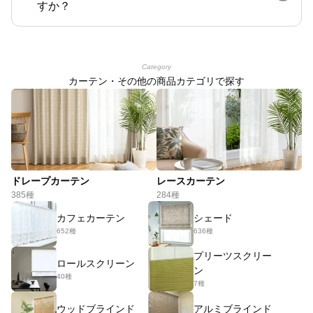
すか？
Category
カーテン・その他の商品カテゴリで探す
ドレープカーテン
レースカーテン
385種
284種
カフェカーテン
シェード
652種
636種
プリーツスクリー
ロールスクリーン
ン
40種
7種
ウッドブラインド
アルミブラインド