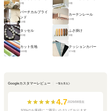
2種
6種
バーチカルブライ
カーテンレール
ンド
18種
14種
タッセル
ふさ掛け
90種
9種
カット生地
クッションカバー
648種
374種
Googleカスタマーレビュー
一覧を見る
4.7
2026/08現在
93%のお客様にご満足いただいております。