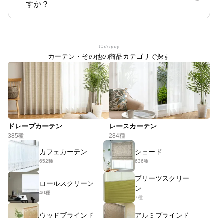
すか？
Category
カーテン・その他の商品カテゴリで探す
ドレープカーテン
レースカーテン
385種
284種
カフェカーテン
シェード
652種
636種
プリーツスクリー
ロールスクリーン
ン
40種
7種
ウッドブラインド
アルミブラインド