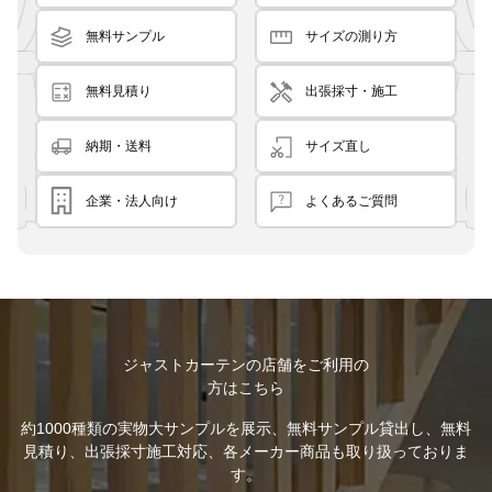
無料サンプル
サイズの測り方
無料見積り
出張採寸・施工
納期・送料
サイズ直し
企業・法人向け
よくあるご質問
ジャストカーテンの店舗をご利用の
方はこちら
約1000種類の実物大サンプルを展示、無料サンプル貸出し、無料
見積り、出張採寸施工対応、各メーカー商品も取り扱っておりま
す。