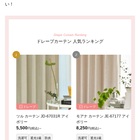
い！
Drape Curtain Ranking
ドレープカーテン 人気ランキング
ドレープ
ドレープ
ツル カーテン JD-67031R アイ
モアナ カーテン JE-67177 アイ
レ
ボリー
ボリー
イ
5,500
8,250
8
円(税込)～
円(税込)～
洗濯可
遮光1級
防炎
洗濯可
遮光1級