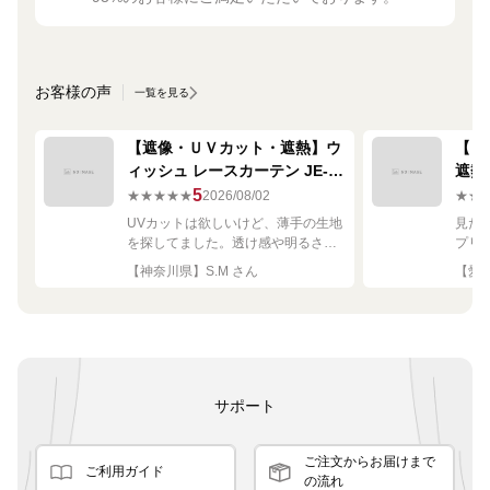
お客様の声
一覧を見る
【遮像・ＵＶカット・遮熱】ウ
【ミ
ィッシュ レースカーテン JE-
遮熱
67249R シルバー
ーテン
5
★★★★★
2026/08/02
★★
UVカットは欲しいけど、薄手の生地
見た
を探してました。透け感や明るさも
プリ
ちょうど良く思った通りで満足で
れい
【神奈川県】S.M さん
【愛知
す。
サポート
ご注文からお届けまで
ご利用ガイド
の流れ