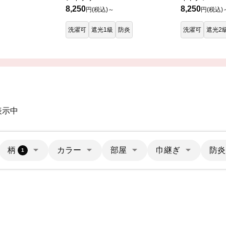
8,250
8,250
円(税込)～
円(税込)
洗濯可
遮光1級
防炎
洗濯可
遮光2
表示中
柄
カラー
部屋
巾継ぎ
防炎
1