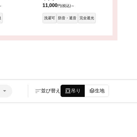
11,000
～
円(税込)～
級
洗濯可
防音・遮音
完全遮光
並び替え
吊り
生地