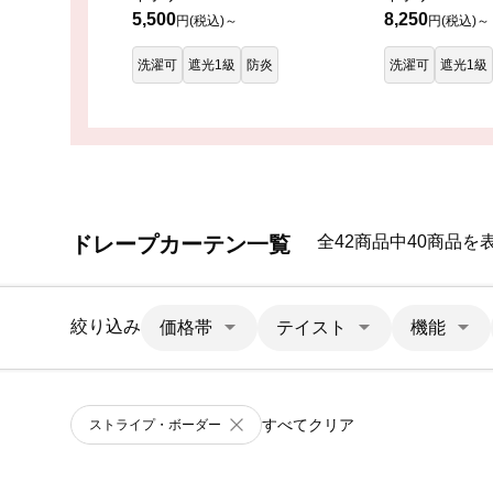
5,500
8,250
円(税込)～
円(税込)～
洗濯可
遮光1級
防炎
洗濯可
遮光1級
ドレープカーテン一覧
全42商品中40商品を
絞り込み
価格帯
テイスト
機能
すべてクリア
ストライプ・ボーダー