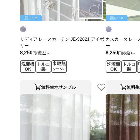
レース
レース
リディア レースカーテン JE-92821 アイボ
カスカータ レースカ
リー
ー
8,250
8,250
円(税込)～
円(税込)～
巾継無
洗濯機
トルコ
洗濯機
トルコ
OK
製
OK
製
シームレ
ス
無料生地サンプル
無料生