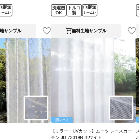
巾継無
巾継無
洗濯機
トルコ
OK
製
シームレ
シームレ
ス
ス
地サンプル
無料生地サンプル
レース
【ミラー・UVカット】ムーツ レースカー
テン JD-73019R ホワイト