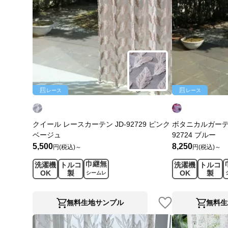
レース
レース
クイール レースカーテン JD-92729 ピンク
ボタニカルガーデン
ベージュ
92724 ブルー
5,500
8,250
円(税込)～
円(税込)～
巾継無
洗濯機
トルコ
洗濯機
トルコ
OK
製
OK
製
シームレ
ス
無料生地サンプル
無料生