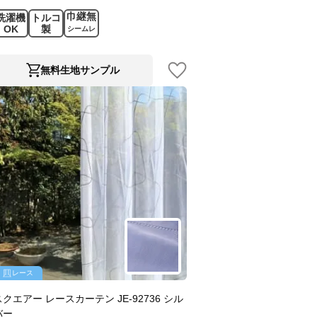
巾継無
洗濯機
トルコ
OK
製
シームレ
ス
無料生地サンプル
レース
スクエアー レースカーテン JE-92736 シル
バー