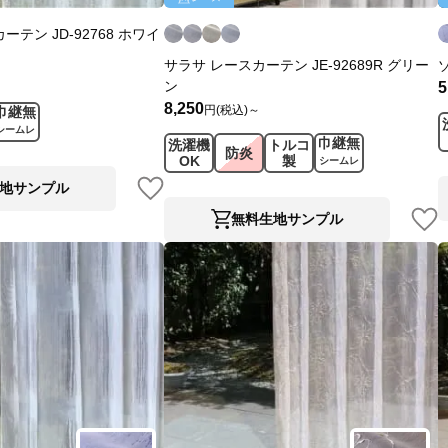
テン JD-92768 ホワイ
サラサ レースカーテン JE-92689R グリー
ン
5
8,250
円(税込)～
巾継無
シームレ
巾継無
洗濯機
トルコ
ス
防炎
OK
製
シームレ
ス
地サンプル
無料生地サンプル