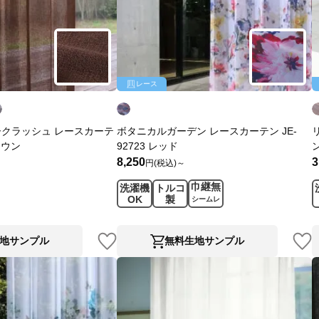
レース
クラッシュ レースカーテ
ボタニカルガーデン レースカーテン JE-
ブラウン
92723 レッド
8,250
3
円(税込)～
巾継無
洗濯機
トルコ
OK
製
シームレ
ス
地サンプル
無料生地サンプル