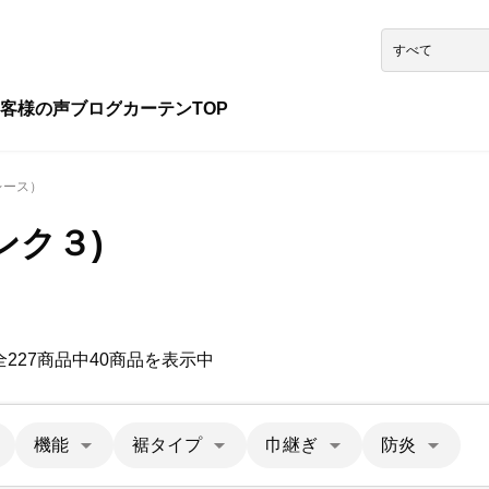
客様の声
ブログ
カーテンTOP
レース）
ンク３)
全227商品中40商品を表示中
機能
裾タイプ
巾継ぎ
防炎