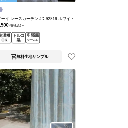
ゾーイ レースカーテン JD-92819 ホワイト
,500
円(税込)～
巾継無
洗濯機
トルコ
OK
製
シームレ
ス
無料生地サンプル