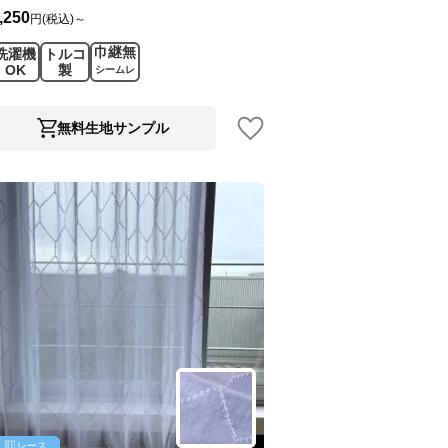
,250
円(税込)～
巾継無
洗濯機
トルコ
OK
製
シームレ
ス
無料生地サンプル
レース