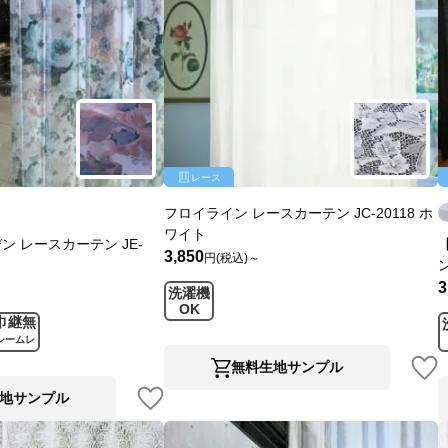
レース
フロイライン レースカーテン JC-20118 ホ
ワイト
 レースカーテン JE-
3,850
円(税込)～
ン
3
洗濯機
OK
巾継無
シームレ
ス
無料生地サンプル
地サンプル