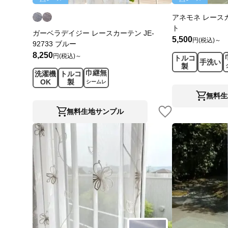
アネモネ レースカー
ト
ガーベラデイジー レースカーテン JE-
5,500
円(税込)～
92733 ブルー
8,250
円(税込)～
トルコ
手洗い
製
巾継無
洗濯機
トルコ
OK
製
シームレ
ス
無料生
無料生地サンプル