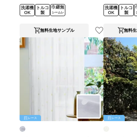
巾継無
洗濯機
トルコ
洗濯機
トルコ
OK
製
OK
製
シームレ
ス
無料生地サンプル
無料生
レース
レース