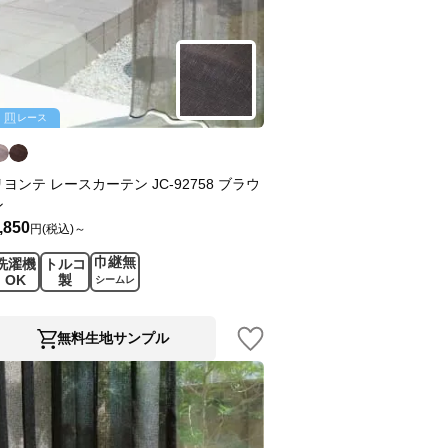
レース
リヨンテ レースカーテン JC-92758 ブラウ
ン
,850
円(税込)～
巾継無
洗濯機
トルコ
OK
製
シームレ
ス
無料生地サンプル