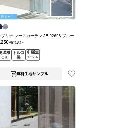
レース
サブリナ レースカーテン JE-92693 ブルー
,250
円(税込)～
巾継無
洗濯機
トルコ
OK
製
シームレ
ス
無料生地サンプル