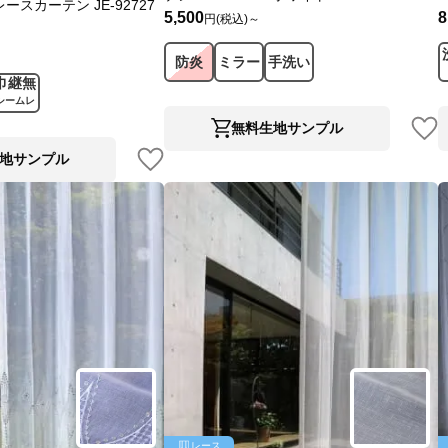
ースカーテン JE-92727
5,500
8
円(税込)～
防炎
ミラー
手洗い
巾継無
シームレ
ス
無料生地サンプル
地サンプル
レース