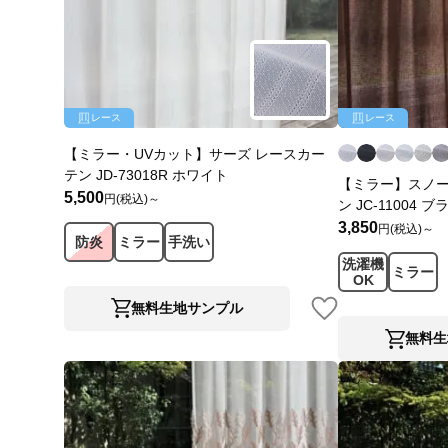
レース
レース
【ミラー・UVカット】サーズ レースカー
テン JD-73018R ホワイト
【ミラー】スノー
5,500
円(税込)～
ン JC-11004 
3,850
円(税込)～
防炎
ミラー
手洗い
洗濯機
ミラー
OK
無料生地サンプル
無料生