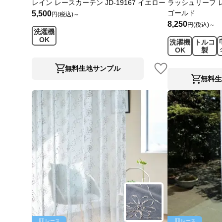
レイン レースカーテン JD-19167 イエロー
ラッシュリーフ レ
ゴールド
5,500
円(税込)～
8,250
円(税込)～
洗濯機
OK
洗濯機
トルコ
OK
製
無料生地サンプル
無料生
レース
レース