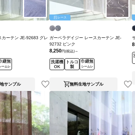
レース
ーテン JE-92683 グレ
ガーベラデイジー レースカーテン JE-
92732 ピンク
8
8,250
円(税込)～
巾継無
巾継無
洗濯機
トルコ
OK
製
シームレ
シームレ
ス
ス
地サンプル
無料生地サンプル