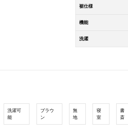
裾仕様
機能
洗濯
洗濯可
ブラウ
無
寝
書
能
ン
地
室
斎