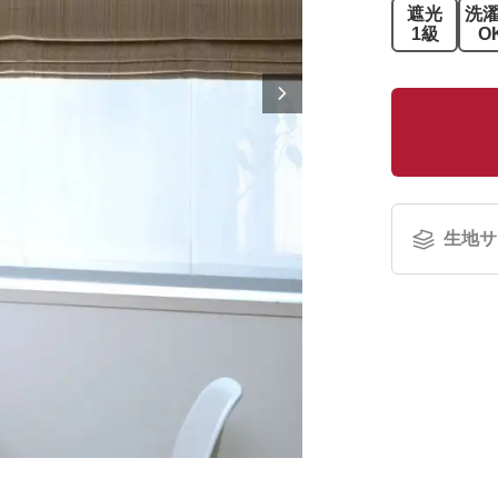
遮光
洗
1級
O
生地サ