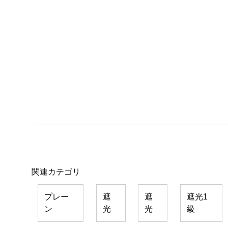
関連カテゴリ
プレー
遮
遮
遮光1
ン
光
光
級