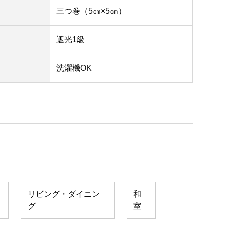
三つ巻（5㎝×5㎝）
遮光1級
洗濯機OK
リビング・ダイニン
和
グ
室