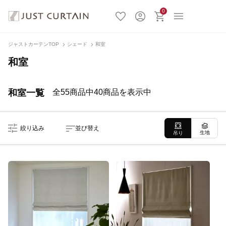
0
ジャストカーテンTOP
シェード
和室
和室
和室一覧
全55商品中40商品を表示中
絞り込み
並び替え
生地
吊り