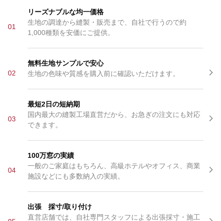
リーズナブルな均一価格
生地の調達から縫製・販売まで、自社で行うので約
01
1,000種類を安価にご提供。
無料生地サンプルで安心
02
生地の色味や質感を購入前に確認いただけます。
最短2日の短納期
国内最大の縫製工場直営だから、お急ぎの注文にも対応
03
できます。
100万窓の実績
一般のご家庭はもちろん、高級ホテルやオフィス、商業
04
施設などにも多数納入の実績。
出張 採寸/取り付け
直営店舗では、自社専門スタッフによる出張採寸・施工