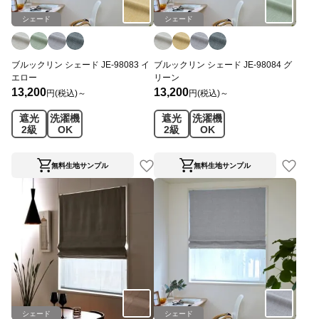
シェード
シェード
ブルックリン シェード JE-98083 イ
ブルックリン シェード JE-98084 グ
エロー
リーン
13,200
13,200
円(税込)～
円(税込)～
遮光
洗濯機
遮光
洗濯機
2級
OK
2級
OK
無料生地サンプル
無料生地サンプル
シェード
シェード