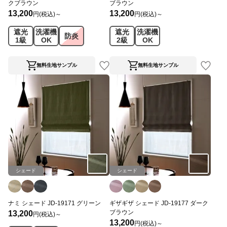
クブラウン
ブラウン
13,200
13,200
円(税込)～
円(税込)～
遮光
洗濯機
遮光
洗濯機
防炎
1級
OK
2級
OK
無料生地サンプル
無料生地サンプル
シェード
シェード
ナミ シェード JD-19171 グリーン
ギザギザ シェード JD-19177 ダーク
ブラウン
13,200
円(税込)～
13,200
円(税込)～