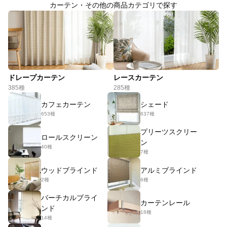
カーテン・その他の商品カテゴリで探す
ドレープカーテン
レースカーテン
385種
285種
カフェカーテン
シェード
653種
637種
プリーツスクリー
ロールスクリーン
ン
40種
7種
ウッドブラインド
アルミブラインド
2種
6種
バーチカルブライ
カーテンレール
ンド
18種
14種