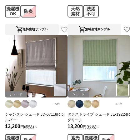
洗濯機
天然
洗濯
防炎
OK
素材
不可
無料生地サンプル
無料生地サンプル
シェード
シェード
+
5
色
+
3
色
シャンタン シェード JD-67118R シ
タテストライプ シェード JE-19224R
ルバー
グリーン
13,200
13,200
円(税込)～
円(税込)～
洗濯機
遮光
洗濯機