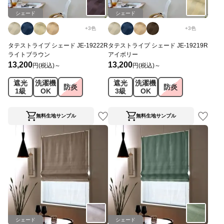
シェード
シェード
+
3
色
+
3
色
タテストライプ シェード JE-19222R
タテストライプ シェード JE-19219R
ライトブラウン
アイボリー
13,200
13,200
円(税込)～
円(税込)～
遮光
洗濯機
遮光
洗濯機
防炎
防炎
1級
OK
3級
OK
無料生地サンプル
無料生地サンプル
シェード
シェード