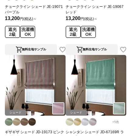
チョークライン シェード JE-19071
チョークライン シェード JE-19067
パープル
レッド
13,200
13,200
円(税込)～
円(税込)～
遮光
洗濯機
遮光
洗濯機
2級
OK
2級
OK
無料生地サンプル
無料生地サンプル
シェード
シェード
+
5
色
ギザギザ シェード JD-19173 ピンク
シャンタン シェード JD-67169R ラ