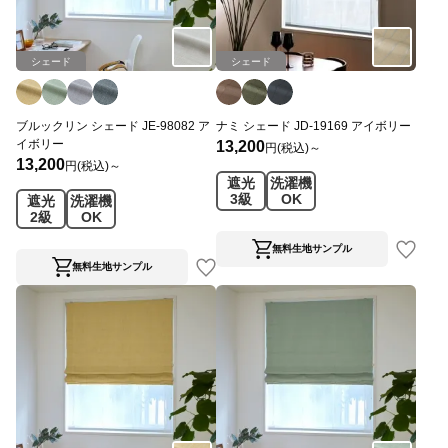
シェード
シェード
ブルックリン シェード JE-98082 ア
ナミ シェード JD-19169 アイボリー
イボリー
13,200
円(税込)～
13,200
円(税込)～
遮光
洗濯機
3級
OK
遮光
洗濯機
2級
OK
無料生地サンプル
無料生地サンプル