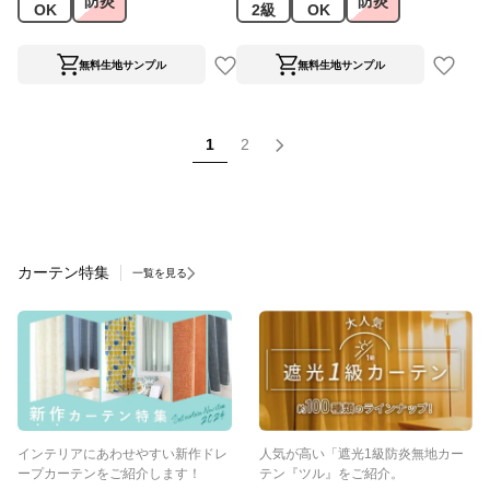
防炎
防炎
OK
2級
OK
無料生地サンプル
無料生地サンプル
1
2
カーテン特集
一覧を見る
インテリアにあわせやすい新作ドレ
人気が高い「遮光1級防炎無地カー
ープカーテンをご紹介します！
テン『ツル』をご紹介。