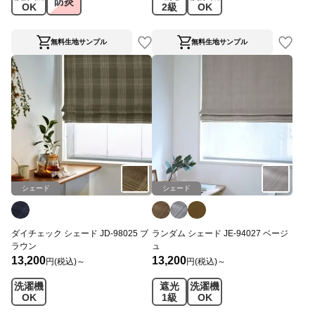
防炎
OK
2級
OK
無料生地サンプル
無料生地サンプル
シェード
シェード
ダイチェック シェード JD-98025 ブ
ランダム シェード JE-94027 ベージ
ラウン
ュ
13,200
13,200
円(税込)～
円(税込)～
洗濯機
遮光
洗濯機
OK
1級
OK