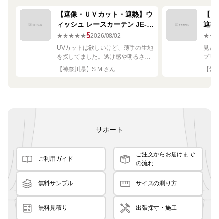
【遮像・ＵＶカット・遮熱】ウ
【ミ
ィッシュ レースカーテン JE-
遮熱
67249R シルバー
ーテン
5
★★★★★
2026/08/02
★★
UVカットは欲しいけど、薄手の生地
見た
を探してました。透け感や明るさも
プリ
ちょうど良く思った通りで満足で
れい
【神奈川県】S.M さん
【愛知
す。
サポート
ご注文からお届けまで
ご利用ガイド
の流れ
無料サンプル
サイズの測り方
無料見積り
出張採寸・施工