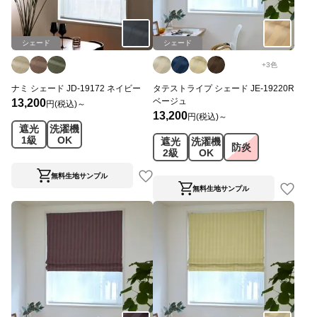
シェード
シェード
+
3
色
ナミ シェード JD-19172 ネイビー
タテストライプ シェード JE-19220R
ベージュ
13,200
円(税込)～
13,200
円(税込)～
遮光
洗濯機
1級
OK
遮光
洗濯機
防炎
2級
OK
無料生地サンプル
無料生地サンプル