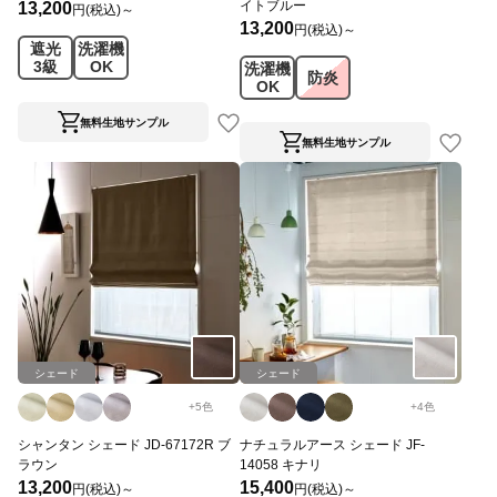
イトブルー
13,200
円(税込)～
13,200
円(税込)～
遮光
洗濯機
3級
OK
洗濯機
防炎
OK
無料生地サンプル
無料生地サンプル
シェード
シェード
+
5
色
+
4
色
シャンタン シェード JD-67172R ブ
ナチュラルアース シェード JF-
ラウン
14058 キナリ
13,200
15,400
円(税込)～
円(税込)～