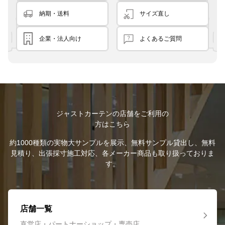
納期・送料
サイズ直し
企業・法人向け
よくあるご質問
ジャストカーテンの店舗をご利用の
方はこちら
約1000種類の実物大サンプルを展示、無料サンプル貸出し、無料
見積り、出張採寸施工対応、各メーカー商品も取り扱っておりま
す。
店舗一覧
直営店・パートナーショップ・専売店