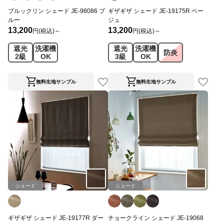
ブルックリン シェード JE-98086 ブ
ギザギザ シェード JE-19175R ベー
ルー
ジュ
13,200
13,200
円(税込)～
円(税込)～
遮光
洗濯機
遮光
洗濯機
防炎
2級
OK
3級
OK
無料生地サンプル
無料生地サンプル
シェード
シェード
ギザギザ シェード JE-19177R ダー
チョークライン シェード JE-19068