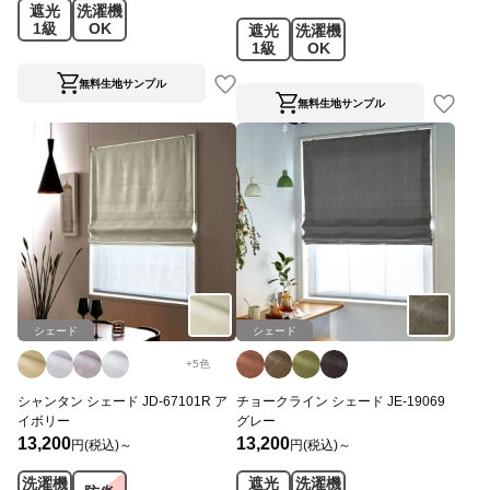
遮光
洗濯機
1級
OK
遮光
洗濯機
1級
OK
無料生地サンプル
無料生地サンプル
シェード
シェード
+
5
色
シャンタン シェード JD-67101R ア
チョークライン シェード JE-19069
イボリー
グレー
13,200
13,200
円(税込)～
円(税込)～
洗濯機
遮光
洗濯機