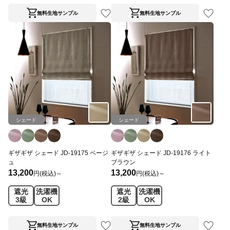
無料生地サンプル
無料生地サンプル
シェード
シェード
ギザギザ シェード JD-19175 ベージ
ギザギザ シェード JD-19176 ライト
ュ
ブラウン
13,200
13,200
円(税込)～
円(税込)～
遮光
洗濯機
遮光
洗濯機
3級
OK
2級
OK
無料生地サンプル
無料生地サンプル