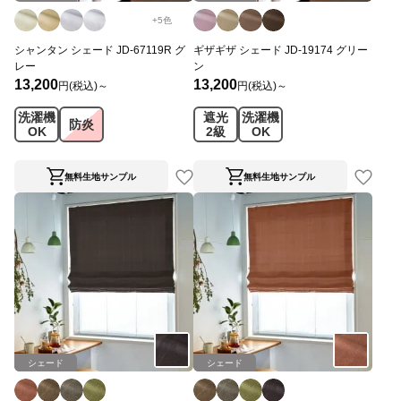
+
5
色
シャンタン シェード JD-67119R グ
ギザギザ シェード JD-19174 グリー
レー
ン
13,200
13,200
円(税込)～
円(税込)～
洗濯機
遮光
洗濯機
防炎
OK
2級
OK
無料生地サンプル
無料生地サンプル
シェード
シェード