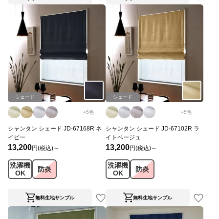
シェード
シェード
+
5
色
+
5
色
シャンタン シェード JD-67168R ネ
シャンタン シェード JD-67102R ラ
イビー
イトベージュ
13,200
13,200
円(税込)～
円(税込)～
洗濯機
洗濯機
防炎
防炎
OK
OK
無料生地サンプル
無料生地サンプル