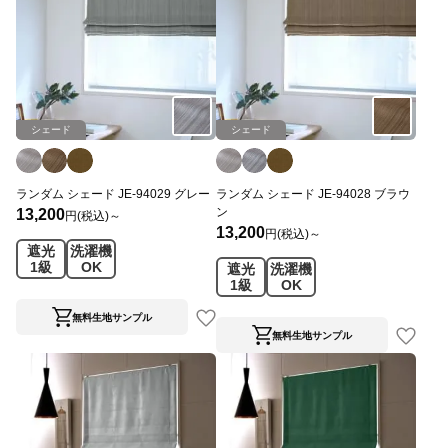
シェード
シェード
ランダム シェード JE-94029 グレー
ランダム シェード JE-94028 ブラウ
ン
13,200
円(税込)～
13,200
円(税込)～
遮光
洗濯機
1級
OK
遮光
洗濯機
1級
OK
無料生地サンプル
無料生地サンプル