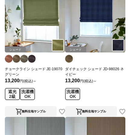
シェード
シェード
チョークライン シェード JE-19070
ダイチェック シェード JD-98026 ネ
グリーン
イビー
13,200
13,200
円(税込)～
円(税込)～
遮光
洗濯機
洗濯機
2級
OK
OK
無料生地サンプル
無料生地サンプル