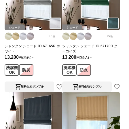
シェード
シェード
+
5
色
+
5
色
シャンタン シェード JD-67165R ホ
シャンタン シェード JD-67170R タ
ワイト
ーコイズ
13,200
13,200
円(税込)～
円(税込)～
洗濯機
洗濯機
防炎
防炎
OK
OK
無料生地サンプル
無料生地サンプル