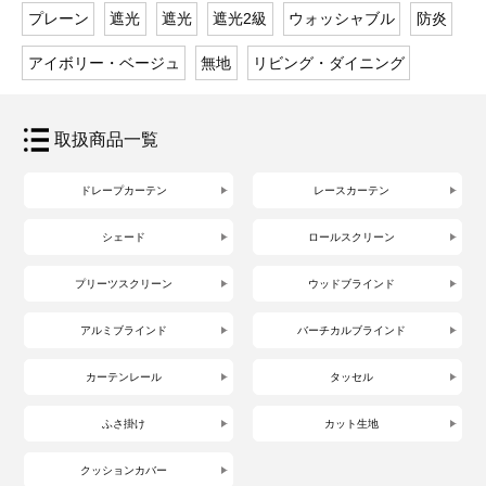
プレーン
遮光
遮光
遮光2級
ウォッシャブル
防炎
アイボリー・ベージュ
無地
リビング・ダイニング
取扱商品一覧
ドレープカーテン
レースカーテン
シェード
ロールスクリーン
プリーツスクリーン
ウッドブラインド
アルミブラインド
バーチカルブラインド
カーテンレール
タッセル
ふさ掛け
カット生地
クッションカバー