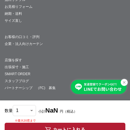
お見積りフォーム
納期・送料
サイズ直し
お客様の口コミ・評判
企業・法人向けカーテン
店舗を探す
出張採寸・施工
SMART ORDER
スタッフブログ
パートナーシップ （FC) 募集
NaN
数量
小計
円
（税込）
会社概要
採用情報
特定商取引法について
プライバシーポリシー
サイトマップ
※最大20窓まで
© JUST CURTAIN
カートに入れる