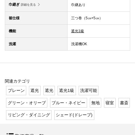
巾継ぎ
巾継あり
詳細を見る
裾仕様
三つ巻（5㎝×5㎝）
機能
遮光1級
洗濯
洗濯機OK
関連カテゴリ
プレーン
遮光
遮光
遮光1級
洗濯可能
グリーン・オリーブ
ブルー・ネイビー
無地
寝室
書斎
リビング・ダイニング
シェード(ドレープ)