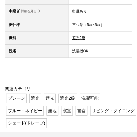
巾継ぎ
巾継あり
詳細を見る
裾仕様
三つ巻（5㎝×5㎝）
機能
遮光2級
洗濯
洗濯機OK
関連カテゴリ
プレーン
遮光
遮光
遮光2級
洗濯可能
ブルー・ネイビー
無地
寝室
書斎
リビング・ダイニング
シェード(ドレープ)