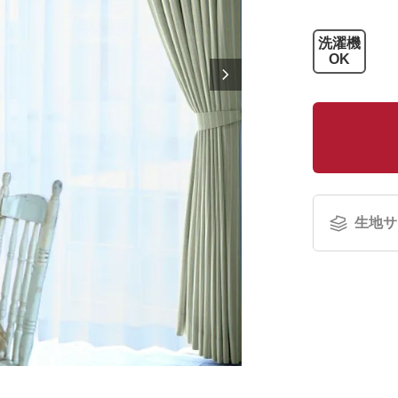
洗濯機
OK
生地サ