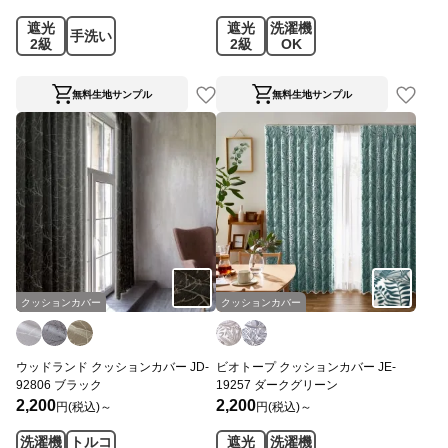
遮光
遮光
洗濯機
手洗い
2級
2級
OK
無料生地サンプル
無料生地サンプル
クッションカバー
クッションカバー
ウッドランド クッションカバー JD-
ビオトープ クッションカバー JE-
92806 ブラック
19257 ダークグリーン
2,200
2,200
円(税込)～
円(税込)～
洗濯機
トルコ
遮光
洗濯機