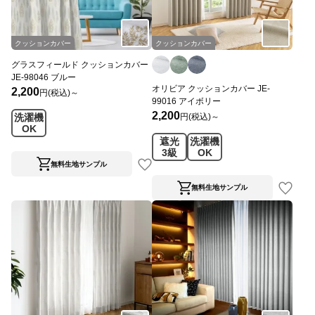
クッションカバー
クッションカバー
グラスフィールド クッションカバー
JE-98046 ブルー
オリビア クッションカバー JE-
2,200
円(税込)～
99016 アイボリー
2,200
円(税込)～
洗濯機
OK
遮光
洗濯機
3級
OK
無料生地サンプル
無料生地サンプル