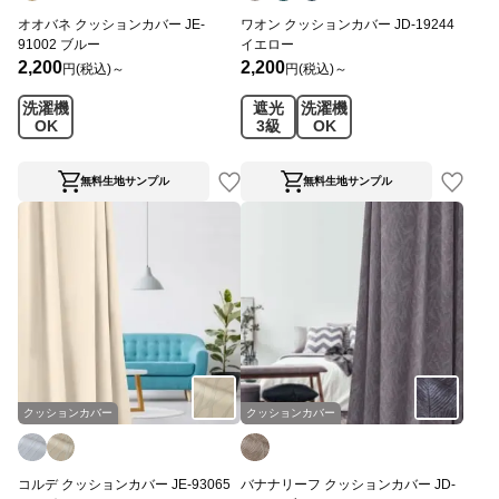
オオバネ クッションカバー JE-
ワオン クッションカバー JD-19244
91002 ブルー
イエロー
2,200
2,200
円(税込)～
円(税込)～
洗濯機
遮光
洗濯機
OK
3級
OK
無料生地サンプル
無料生地サンプル
クッションカバー
クッションカバー
コルデ クッションカバー JE-93065
バナナリーフ クッションカバー JD-