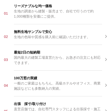
リーズナブルな均一価格
生地の調達から縫製・販売まで、自社で行うので約
01
1,000種類を安価にご提供。
無料生地サンプルで安心
02
生地の色味や質感を購入前に確認いただけます。
最短2日の短納期
国内最大の縫製工場直営だから、お急ぎの注文にも対応
03
できます。
100万窓の実績
一般のご家庭はもちろん、高級ホテルやオフィス、商業
04
施設などにも多数納入の実績。
出張 採寸/取り付け
直営店舗では、自社専門スタッフによる出張採寸・施工