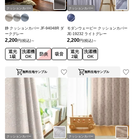
クッションカバー
クッションカバー
静 クッションカバー JF-94048R ダ
モダンウェービー クッションカバー
ークグレー
JE-19232 ライトグレー
2,200
2,200
円(税込)～
円(税込)～
遮光
洗濯機
遮光
洗濯機
防炎
吸音
1級
OK
2級
OK
無料生地サンプル
無料生地サンプル
クッションカバー
クッションカバー