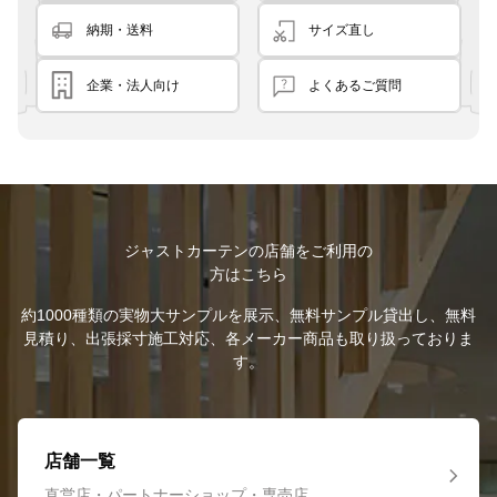
納期・送料
サイズ直し
企業・法人向け
よくあるご質問
ジャストカーテンの店舗をご利用の
方はこちら
約1000種類の実物大サンプルを展示、無料サンプル貸出し、無料
見積り、出張採寸施工対応、各メーカー商品も取り扱っておりま
す。
店舗一覧
直営店・パートナーショップ・専売店