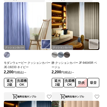
クッションカバー
クッションカバー
モダンウェービー クッションカバー
静 クッションカバー JF-94045R ベ
JE-19233 ネイビー
ージュ
2,200
2,200
円(税込)～
円(税込)～
遮光
洗濯機
遮光
洗濯機
防炎
吸音
2級
OK
2級
OK
無料生地サンプル
無料生地サンプル