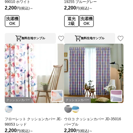
99010 ホワイト
19255 ブルーグレー
2,200
2,200
円(税込)～
円(税込)～
洗濯機
遮光
洗濯機
OK
2級
OK
無料生地サンプル
無料生地サンプル
クッションカバー
クッションカバー
フローレット クッションカバー JE-
ウロコ クッションカバー JD-35016
98053 レッド
パープル
2,200
2,200
円(税込)～
円(税込)～