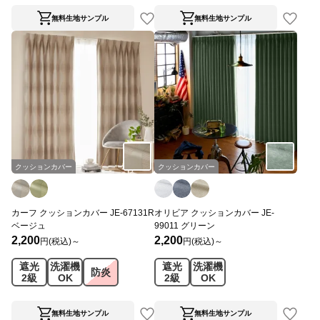
無料生地サンプル
無料生地サンプル
クッションカバー
クッションカバー
カーフ クッションカバー JE-67131R
オリビア クッションカバー JE-
ベージュ
99011 グリーン
2,200
2,200
円(税込)～
円(税込)～
遮光
洗濯機
遮光
洗濯機
防炎
2級
OK
2級
OK
無料生地サンプル
無料生地サンプル