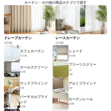
カーテン・その他の商品カテゴリで探す
ドレープカーテン
レースカーテン
385種
284種
カフェカーテン
シェード
652種
636種
プリーツスクリー
ロールスクリーン
ン
40種
7種
ウッドブラインド
アルミブラインド
2種
6種
バーチカルブライ
カーテンレール
ンド
18種
14種