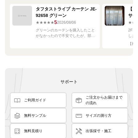
タフタストライプ カーテン JE-
【ミ
92658 グリーン
サイ
680
5
★★★★★
2026/08/06
★★
グリーンのカーテンを購入したこと
2F
がなかったので不安でしたが、部屋
しま
の白や茶色に馴染む素敵な色でし
して
【神奈
た！
です
良く
サポート
ご注文からお届けまで
ご利用ガイド
の流れ
無料サンプル
サイズの測り方
無料見積り
出張採寸・施工