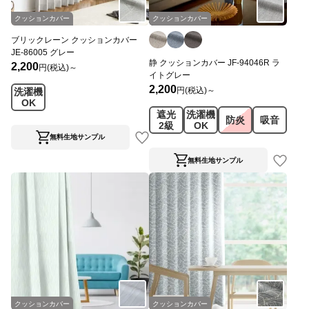
クッションカバー
クッションカバー
ブリックレーン クッションカバー
JE-86005 グレー
静 クッションカバー JF-94046R ラ
2,200
円(税込)～
イトグレー
2,200
円(税込)～
洗濯機
OK
遮光
洗濯機
防炎
吸音
2級
OK
無料生地サンプル
無料生地サンプル
クッションカバー
クッションカバー