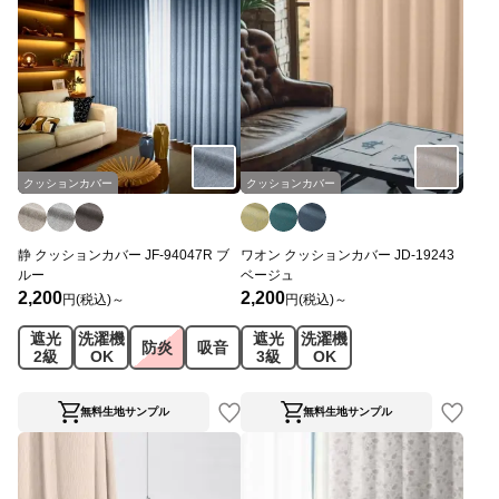
クッションカバー
クッションカバー
静 クッションカバー JF-94047R ブ
ワオン クッションカバー JD-19243
ルー
ベージュ
2,200
2,200
円(税込)～
円(税込)～
遮光
洗濯機
遮光
洗濯機
防炎
吸音
2級
OK
3級
OK
無料生地サンプル
無料生地サンプル