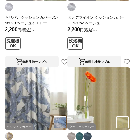
キリバナ クッションカバー JC-
ダンデライオン クッションカバー
98029 ベージュイエロー
JE-93052 ベージュ
2,200
2,200
円(税込)～
円(税込)～
洗濯機
洗濯機
OK
OK
無料生地サンプル
無料生地サンプル
クッションカバー
クッションカバー