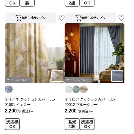
OK
製
2級
OK
無料生地サンプル
無料生地サンプル
クッションカバー
クッションカバー
オオバネ クッションカバー JE-
オリビア クッションカバー JE-
91001 イエロー
99012 ブルーグレー
2,200
2,200
円(税込)～
円(税込)～
洗濯機
遮光
洗濯機
OK
1級
OK