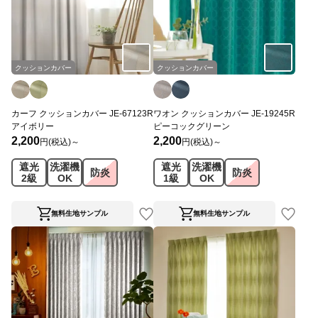
クッションカバー
クッションカバー
カーフ クッションカバー JE-67123R
ワオン クッションカバー JE-19245R
アイボリー
ピーコックグリーン
2,200
2,200
円(税込)～
円(税込)～
遮光
洗濯機
遮光
洗濯機
防炎
防炎
2級
OK
1級
OK
無料生地サンプル
無料生地サンプル