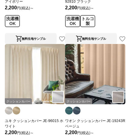
アイボリー
92810 ブラック
2,200
2,200
円(税込)～
円(税込)～
洗濯機
洗濯機
トルコ
OK
OK
製
無料生地サンプル
無料生地サンプル
クッションカバー
クッションカバー
ユキ クッションカバー JE-96015 ホ
ワオン クッションカバー JE-19243R
ワイト
ベージュ
2,200
2,200
円(税込)～
円(税込)～