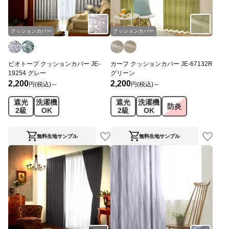
クッションカバー
クッションカバー
ビオトープ クッションカバー JE-
カーフ クッションカバー JE-67132R
19254 グレー
グリーン
2,200
2,200
円(税込)～
円(税込)～
遮光
洗濯機
遮光
洗濯機
防炎
2級
OK
2級
OK
無料生地サンプル
無料生地サンプル