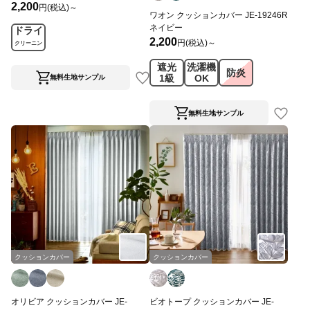
2,200
円(税込)～
ワオン クッションカバー JE-19246R
ネイビー
ドライ
2,200
円(税込)～
クリーニン
グ
遮光
洗濯機
防炎
1級
OK
無料生地サンプル
無料生地サンプル
クッションカバー
クッションカバー
オリビア クッションカバー JE-
ビオトープ クッションカバー JE-