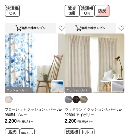
洗濯機
遮光
洗濯機
防炎
OK
3級
OK
無料生地サンプル
無料生地サンプル
クッションカバー
クッションカバー
フローレット クッションカバー JE-
ウッドランド クッションカバー JE-
98054 ブルー
92804 アイボリー
2,200
2,200
円(税込)～
円(税込)～
遮光
洗濯機
トルコ