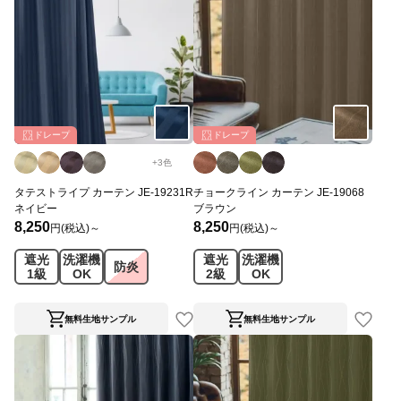
ドレープ
ドレープ
+
3
色
タテストライプ カーテン JE-19231R
チョークライン カーテン JE-19068
ネイビー
ブラウン
8,250
8,250
円(税込)～
円(税込)～
遮光
洗濯機
遮光
洗濯機
防炎
1級
OK
2級
OK
無料生地サンプル
無料生地サンプル