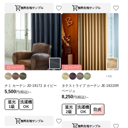
無料生地サンプル
無料生地サンプル
ドレープ
ドレープ
+
3
色
ナミ カーテン JD-19172 ネイビー
タテストライプ カーテン JE-19220R
ベージュ
5,500
円(税込)～
8,250
円(税込)～
遮光
洗濯機
1級
OK
遮光
洗濯機
防炎
2級
OK
無料生地サンプル
無料生地サンプル