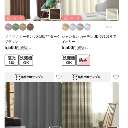
ドレープ
ドレープ
+
5
色
ギザギザ カーテン JD-19177 ダーク
シャンタン カーテン JD-67101R ア
ブラウン
イボリー
5,500
5,500
円(税込)～
円(税込)～
遮光
洗濯機
洗濯機
防炎
1級
OK
OK
無料生地サンプル
無料生地サンプル