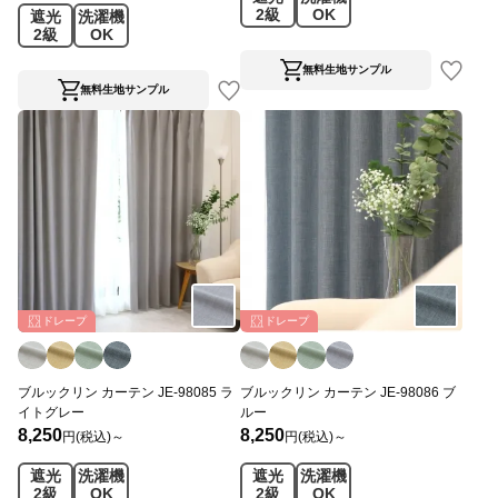
2級
OK
遮光
洗濯機
2級
OK
無料生地サンプル
無料生地サンプル
ドレープ
ドレープ
ブルックリン カーテン JE-98085 ラ
ブルックリン カーテン JE-98086 ブ
イトグレー
ルー
8,250
8,250
円(税込)～
円(税込)～
遮光
洗濯機
遮光
洗濯機
2級
OK
2級
OK