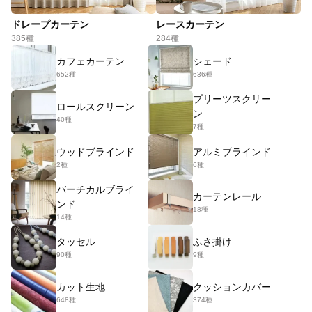
ドレープカーテン
レースカーテン
385種
284種
カフェカーテン
シェード
652種
636種
プリーツスクリー
ロールスクリーン
ン
40種
7種
ウッドブラインド
アルミブラインド
2種
6種
バーチカルブライ
カーテンレール
ンド
18種
14種
タッセル
ふさ掛け
90種
9種
カット生地
クッションカバー
648種
374種