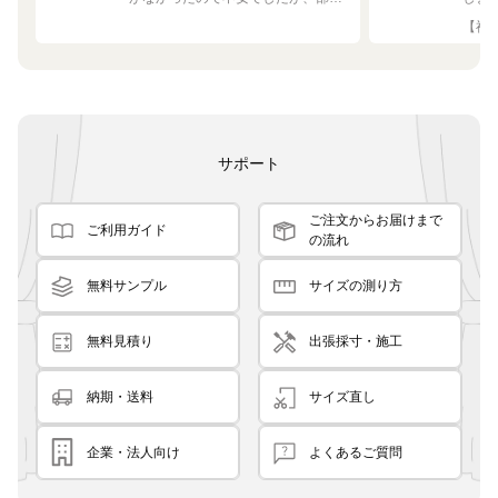
の白や茶色に馴染む素敵な色でし
して
【神奈
た！
です
良く
サポート
ご注文からお届けまで
ご利用ガイド
の流れ
無料サンプル
サイズの測り方
無料見積り
出張採寸・施工
納期・送料
サイズ直し
企業・法人向け
よくあるご質問