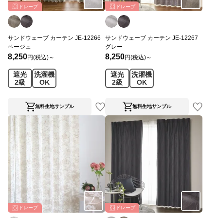
ドレープ
ドレープ
サンドウェーブ カーテン JE-12266
サンドウェーブ カーテン JE-12267
ベージュ
グレー
8,250
8,250
円(税込)～
円(税込)～
遮光
洗濯機
遮光
洗濯機
2級
OK
2級
OK
無料生地サンプル
無料生地サンプル
ドレープ
ドレープ