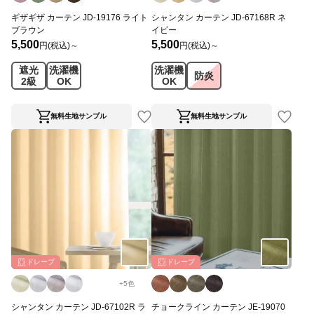
ギザギザ カーテン JD-19176 ライト
シャンタン カーテン JD-67168R ネ
ブラウン
イビー
5,500
5,500
円(税込)～
円(税込)～
遮光
洗濯機
洗濯機
防炎
2級
OK
OK
無料生地サンプル
無料生地サンプル
ドレープ
ドレープ
+
5
色
シャンタン カーテン JD-67102R ラ
チョークライン カーテン JE-19070