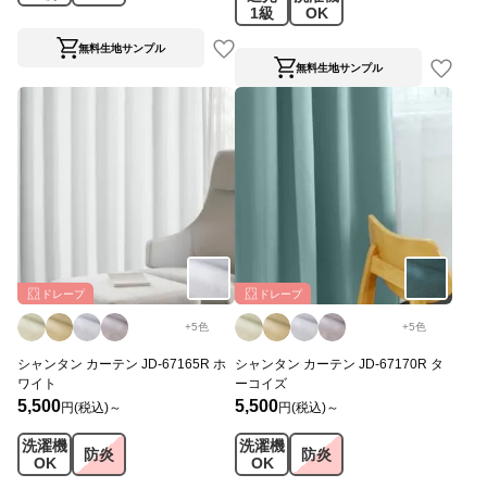
1級
OK
無料生地サンプル
無料生地サンプル
ドレープ
ドレープ
+
5
色
+
5
色
シャンタン カーテン JD-67165R ホ
シャンタン カーテン JD-67170R タ
ワイト
ーコイズ
5,500
5,500
円(税込)～
円(税込)～
洗濯機
洗濯機
防炎
防炎
OK
OK