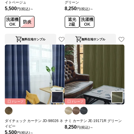
イトベージュ
グリーン
5,500
8,250
円(税込)～
円(税込)～
洗濯機
遮光
洗濯機
防炎
OK
2級
OK
無料生地サンプル
無料生地サンプル
ドレープ
ドレープ
ダイチェック カーテン JD-98026 ネ
ナミ カーテン JE-19171R グリーン
イビー
8,250
円(税込)～
5,500
円(税込)～