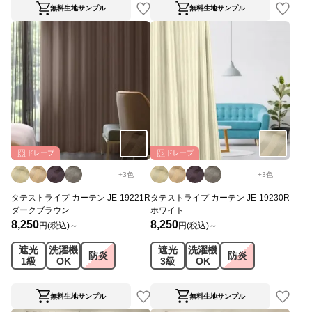
無料生地サンプル
無料生地サンプル
ドレープ
ドレープ
+
3
色
+
3
色
タテストライプ カーテン JE-19221R
タテストライプ カーテン JE-19230R
ダークブラウン
ホワイト
8,250
8,250
円(税込)～
円(税込)～
遮光
洗濯機
遮光
洗濯機
防炎
防炎
1級
OK
3級
OK
無料生地サンプル
無料生地サンプル