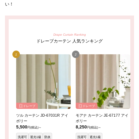
い！
Drape Curtain Ranking
ドレープカーテン 人気ランキング
ドレープ
ドレープ
ツル カーテン JD-67031R アイ
モアナ カーテン JE-67177 アイ
レ
ボリー
ボリー
イ
5,500
8,250
8
円(税込)～
円(税込)～
洗濯可
遮光1級
防炎
洗濯可
遮光1級