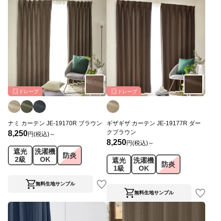
ドレープ
ドレープ
ナミ カーテン JE-19170R ブラウン
ギザギザ カーテン JE-19177R ダー
クブラウン
8,250
円(税込)～
8,250
円(税込)～
遮光
洗濯機
防炎
2級
OK
遮光
洗濯機
防炎
1級
OK
無料生地サンプル
無料生地サンプル