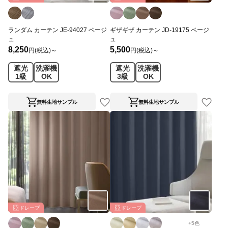
ランダム カーテン JE-94027 ベージ
ギザギザ カーテン JD-19175 ベージ
ュ
ュ
8,250
5,500
円(税込)～
円(税込)～
遮光
洗濯機
遮光
洗濯機
1級
OK
3級
OK
無料生地サンプル
無料生地サンプル
ドレープ
ドレープ
+
5
色