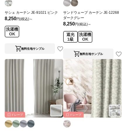
サシェ カーテン JE-91021 ピンク
サンドウェーブ カーテン JE-12268
ダークグレー
8,250
円(税込)～
8,250
円(税込)～
洗濯機
OK
遮光
洗濯機
1級
OK
無料生地サンプル
無料生地サンプル
ドレープ
ドレープ