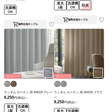
遮光
洗濯機
防炎
1級
OK
洗濯機
OK
無料生地サンプル
無料生地サンプル
ドレープ
ドレープ
ランダム カーテン JE-94029 グレー
ランダム カーテン JE-94028 ブラウ
ン
8,250
円(税込)～
8,250
円(税込)～
遮光
洗濯機
1級
OK
遮光
洗濯機