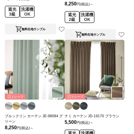
8,250
円(税込)～
遮光
洗濯機
3級
OK
遮光
洗濯機
2級
OK
無料生地サンプル
無料生地サンプル
ドレープ
ドレープ
ブルックリン カーテン JE-98084 グ
ナミ カーテン JD-19170 ブラウン
リーン
5,500
円(税込)～
8,250
円(税込)～
遮光
洗濯機