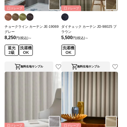
ドレープ
ドレープ
チョークライン カーテン JE-19069
ダイチェック カーテン JD-98025 ブ
グレー
ラウン
8,250
5,500
円(税込)～
円(税込)～
遮光
洗濯機
洗濯機
2級
OK
OK
無料生地サンプル
無料生地サンプル
ドレープ
ドレープ