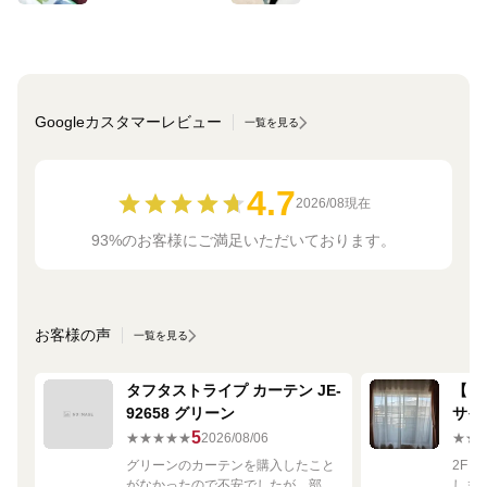
Googleカスタマーレビュー
一覧を見る
4.7
2026/08現在
93%のお客様にご満足いただいております。
お客様の声
一覧を見る
タフタストライプ カーテン JE-
【ミ
92658 グリーン
サイ
680
5
★★★★★
2026/08/06
★★
グリーンのカーテンを購入したこと
2F
がなかったので不安でしたが、部屋
しま