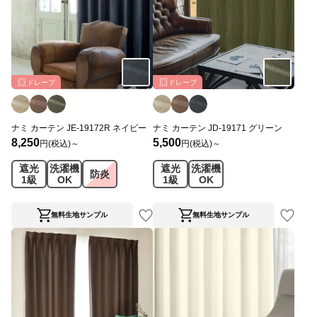
ドレープ
ドレープ
ナミ カーテン JE-19172R ネイビー
ナミ カーテン JD-19171 グリーン
8,250
5,500
円(税込)～
円(税込)～
遮光
洗濯機
遮光
洗濯機
防炎
1級
OK
1級
OK
無料生地サンプル
無料生地サンプル