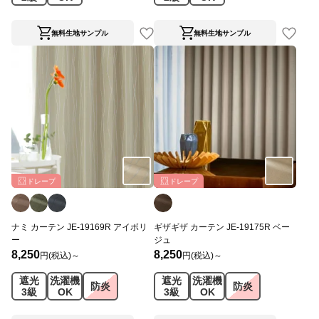
無料生地サンプル
無料生地サンプル
ドレープ
ドレープ
ナミ カーテン JE-19169R アイボリ
ギザギザ カーテン JE-19175R ベー
ー
ジュ
8,250
8,250
円(税込)～
円(税込)～
遮光
洗濯機
遮光
洗濯機
防炎
防炎
3級
OK
3級
OK