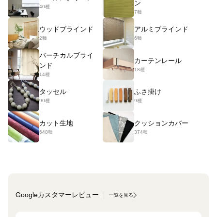
ン
40種
7種
ウッドブラインド
アルミブラインド
2種
6種
バーチカルブライ
カーテンレール
ンド
18種
14種
タッセル
ふさ掛け
90種
9種
カット生地
クッションカバー
648種
374種
Googleカスタマーレビュー
一覧を見る