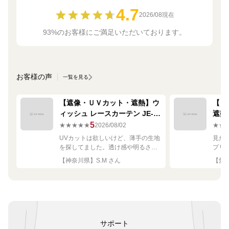
4.7
2026/08現在
93%のお客様にご満足いただいております。
お客様の声
一覧を見る
【遮像・ＵＶカット・遮熱】ウ
【ミ
ィッシュ レースカーテン JE-
遮熱
67249R シルバー
ーテン
5
★★★★★
2026/08/02
★★
UVカットは欲しいけど、薄手の生地
見た
を探してました。透け感や明るさも
プリ
ちょうど良く思った通りで満足で
れい
【神奈川県】S.M さん
【愛知
す。
サポート