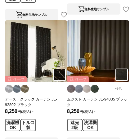
無料生地サンプル
無料生地サンプル
ドレープ
ドレープ
+
3
色
アース・クラック カーテン JE-
ムジスト カーテン JE-94035 ブラッ
92802 ブラック
ク
8,250
8,250
円(税込)～
円(税込)～
洗濯機
トルコ
遮光
洗濯機
OK
製
2級
OK