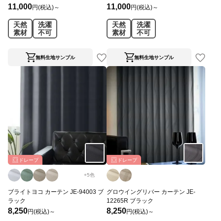
11,000
11,000
円(税込)～
円(税込)～
天然
洗濯
天然
洗濯
素材
不可
素材
不可
無料生地サンプル
無料生地サンプル
ドレープ
ドレープ
+
5
色
ブライトヨコ カーテン JE-94003 ブ
グロウイングリバー カーテン JE-
ラック
12265R ブラック
8,250
8,250
円(税込)～
円(税込)～