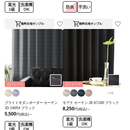
遮光
洗濯機
防炎
手洗い
1級
OK
無料生地サンプル
無料生地サンプル
ドレープ
ドレープ
+
2
色
ブライトモダンボーダー カーテン
モアナ カーテン JE-67180 ブラック
JD-19054 ブラック
8,250
円(税込)～
5,500
円(税込)～
遮光
洗濯機
1級
OK
遮光
洗濯機
2級
OK