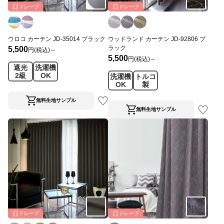
ドレープ
ドレープ
ウロコ カーテン JD-35014 ブラック
ウッドランド カーテン JD-92806 ブ
ラック
5,500
円(税込)～
5,500
円(税込)～
遮光
洗濯機
2級
OK
洗濯機
トルコ
OK
製
無料生地サンプル
無料生地サンプル
ドレープ
ドレープ