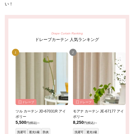
い！
Drape Curtain Ranking
ドレープカーテン 人気ランキング
ドレープ
ドレープ
ツル カーテン JD-67031R アイ
モアナ カーテン JE-67177 アイ
レ
ボリー
ボリー
イ
5,500
8,250
8
円(税込)～
円(税込)～
洗濯可
遮光1級
防炎
洗濯可
遮光1級