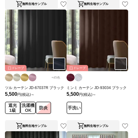
無料生地サンプル
無料生地サンプル
ドレープ
ドレープ
+
45
色
ツル カーテン JD-67037R ブラック
ミンミ カーテン JD-93034 ブラック
5,500
5,500
円(税込)～
円(税込)～
遮光
洗濯機
防炎
手洗い
1級
OK
無料生地サンプル
無料生地サンプル