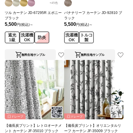
+
45
色
ツル カーテン JD-67295R エボニー
バナナリーフ カーテン JD-92810 ブ
ブラック
ラック
5,500
5,500
円(税込)～
円(税込)～
遮光
洗濯機
洗濯機
トルコ
防炎
1級
OK
OK
製
無料生地サンプル
無料生地サンプル
ドレープ
ドレープ
【備長炭プリント】レトロオーナメ
【備長炭プリント】オリエンタルリ
ント カーテン JF-35010 ブラック
ーフ カーテン JF-35009 ブラック