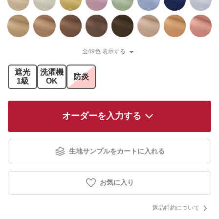
全49色 表示する
遮光
洗濯機
防炎
1級
OK
オーダーを入力する
生地サンプルをカートに入れる
お気に入り
返品特約について