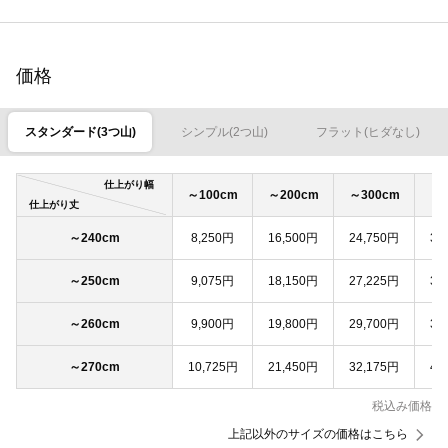
価格
スタンダード(3つ山)
シンプル(2つ山)
フラット(ヒダなし)
仕上がり幅
～100cm
～200cm
～300cm
～4
仕上がり丈
～240cm
8,250円
16,500円
24,750円
33
～250cm
9,075円
18,150円
27,225円
36
～260cm
9,900円
19,800円
29,700円
39
～270cm
10,725円
21,450円
32,175円
42
税込み価格
上記以外のサイズの価格はこちら