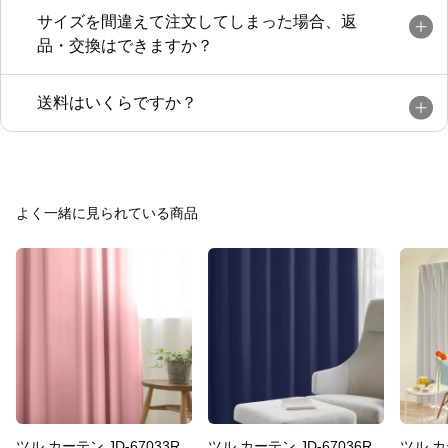
サイズを間違えて注文してしまった場合、返
品・交換はできますか？
送料はいくらですか？
よく一緒に見られている商品
ツル カーテン JD-67033R
ツル カーテン JD-67036R
ツル カ