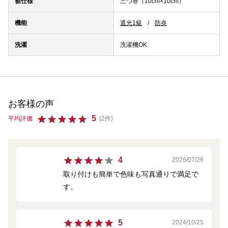
裾仕様
三つ巻（10cm×10cm）
機能
遮光1級
防炎
洗濯
洗濯機OK
お客様の声
5
平均評価
(2件)
4
2026/07/26
取り付けも簡単で色味も写真通りで満足で
す。
5
2024/10/25