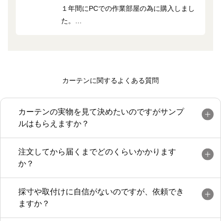
１年間にPCでの作業部屋の為に購入しまし
た。
リターン付きなので冬は隙間風に悩まされ
ることはなく、遮光1級なので日の光からも
しっかり防いでもらっています！
丁寧で素早いご連絡に思った通りの商品で
カーテンに関するよくある質問
非常に満足しております。
カーテンの実物を見て決めたいのですがサンプ
ルはもらえますか？
注文してから届くまでどのくらいかかります
か？
採寸や取付けに自信がないのですが、依頼でき
ますか？