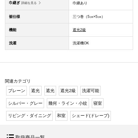
巾継ぎ
巾継あり
詳細を見る
裾仕様
三つ巻（5㎝×5㎝）
機能
遮光2級
洗濯
洗濯機OK
関連カテゴリ
プレーン
遮光
遮光
遮光2級
洗濯可能
シルバー・グレー
幾何・ライン・小紋
寝室
リビング・ダイニング
和室
シェード(ドレープ)
取扱商品一覧