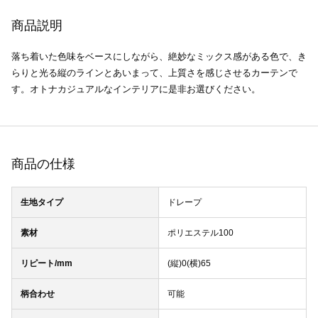
商品説明
落ち着いた色味をベースにしながら、絶妙なミックス感がある色で、き
らりと光る縦のラインとあいまって、上質さを感じさせるカーテンで
す。オトナカジュアルなインテリアに是非お選びください。
商品の仕様
生地タイプ
ドレープ
素材
ポリエステル100
リピート/mm
(縦)0(横)65
柄合わせ
可能