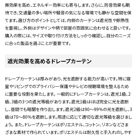
房効果を高め、エネルギー効率にも寄与します。さらに、防音効果も期
待でき、交通量の多い場所や騒音の気になる環境でも静かな空間を保
てます。選び方のポイントとしては、内側のカーテンは遮光性や断熱性
を重視し、外側はデザインや柄で部屋の雰囲気に合わせると良いです。
購入の際には、サイズや取り付け方法をしっかり確認し、自分のニーズ
に合った製品を選ぶことが重要です。
遮光効果を高めるドレープカーテン
ドレープカーテンは厚みがあり、光を遮断する能力が高いです。特に寝
室やリビングでのプライバシー保護やテレビの視聴環境を整えるため
に重要な役割を果たします。 一般的にドレープカーテンは、遮光1級、2
級、3級の3つの遮光等級があります。遮光1級はほぼ完全に光を遮断
し、昼間でも暗闇を作り出します。遮光2級は90～99％の光を遮断し、3
級は70～80％を遮断します。用途に応じて適切な遮光等級を選びまし
ょう。 また、ドレープカーテンはポリエステル、コットン、リネンなどさま
ざまな素材で作られています。ポリエステルは耐久性と手入れのしやす