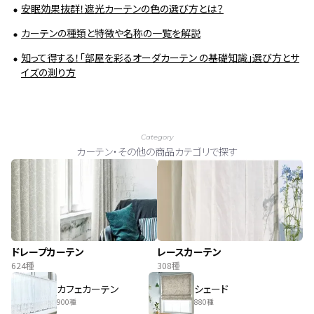
安眠効果抜群！遮光カーテンの色の選び方とは？
カーテンの種類と特徴や名称の一覧を解説
知って得する！「部屋を彩るオーダカーテン の基礎知識」選び方とサ
イズの測り方
Category
カーテン・その他の商品カテゴリで探す
ドレープカーテン
レースカーテン
624種
308種
カフェカーテン
シェード
900種
880種