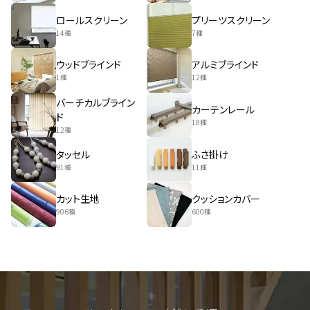
ロールスクリーン
プリーツスクリーン
14種
7種
ウッドブラインド
アルミブラインド
1種
12種
バーチカルブライン
カーテンレール
ド
18種
12種
タッセル
ふさ掛け
91種
11種
カット生地
クッションカバー
906種
600種