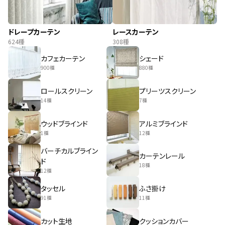
ドレープカーテン
レースカーテン
624種
308種
カフェカーテン
シェード
900種
880種
ロールスクリーン
プリーツスクリーン
14種
7種
ウッドブラインド
アルミブラインド
1種
12種
バーチカルブライン
カーテンレール
ド
18種
12種
タッセル
ふさ掛け
91種
11種
カット生地
クッションカバー