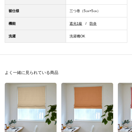
裾仕様
三つ巻（5㎝×5㎝）
機能
遮光1級
防炎
洗濯
洗濯機OK
よく一緒に見られている商品