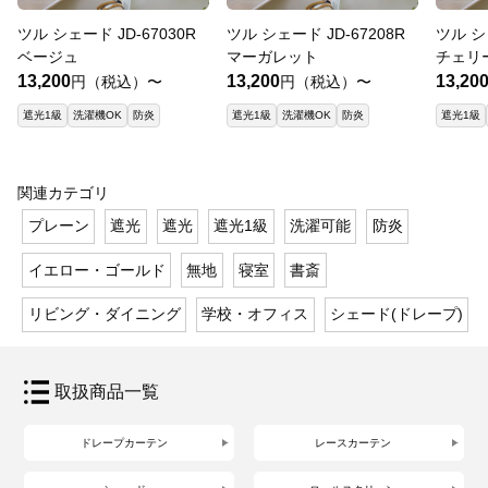
ツル シェード JD-67030R
ツル シェード JD-67208R
ツル シ
ベージュ
マーガレット
チェリ
13,200
13,200
13,20
円（税込）〜
円（税込）〜
遮光1級
洗濯機OK
防炎
遮光1級
洗濯機OK
防炎
遮光1級
関連カテゴリ
プレーン
遮光
遮光
遮光1級
洗濯可能
防炎
イエロー・ゴールド
無地
寝室
書斎
リビング・ダイニング
学校・オフィス
シェード(ドレープ)
取扱商品一覧
ドレープカーテン
レースカーテン