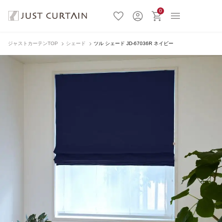
0
ジャストカーテンTOP
シェード
ツル シェード JD-67036R ネイビー