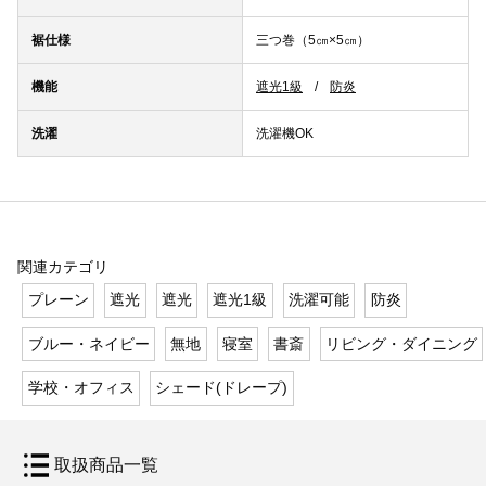
裾仕様
三つ巻（5㎝×5㎝）
機能
遮光1級
防炎
洗濯
洗濯機OK
関連カテゴリ
プレーン
遮光
遮光
遮光1級
洗濯可能
防炎
ブルー・ネイビー
無地
寝室
書斎
リビング・ダイニング
学校・オフィス
シェード(ドレープ)
取扱商品一覧