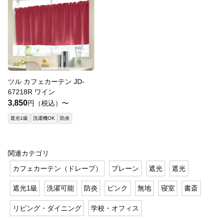
ツル カフェカーテン JD-
67218R ワイン
3,850
円（税込）〜
遮光1級
洗濯機OK
防炎
関連カテゴリ
カフェカーテン（ドレープ）
プレーン
遮光
遮光
遮光1級
洗濯可能
防炎
ピンク
無地
寝室
書斎
リビング・ダイニング
学校・オフィス