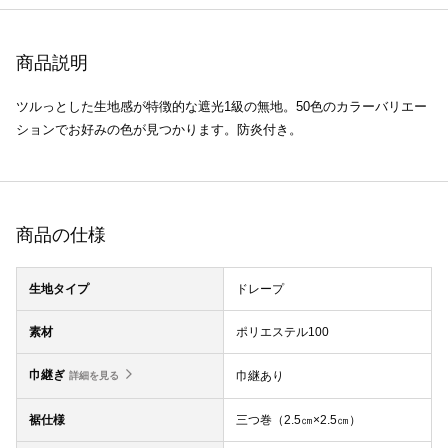
商品説明
ツルっとした生地感が特徴的な遮光1級の無地。50色のカラーバリエー
ションでお好みの色が見つかります。防炎付き。
商品の仕様
生地タイプ
ドレープ
素材
ポリエステル100
巾継ぎ
巾継あり
詳細を見る
裾仕様
三つ巻（2.5㎝×2.5㎝）