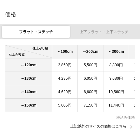
価格
フラット・ステッチ
上下フラット・上下ステッチ
仕上がり幅
～100cm
～200cm
～300cm
～4
仕上がり丈
～120cm
3,850円
5,500円
8,800円
11
～130cm
4,235円
6,050円
9,680円
12
～140cm
4,620円
6,600円
10,560円
13
～150cm
5,005円
7,150円
11,440円
14
税込み価格
上記以外のサイズの価格はこちら