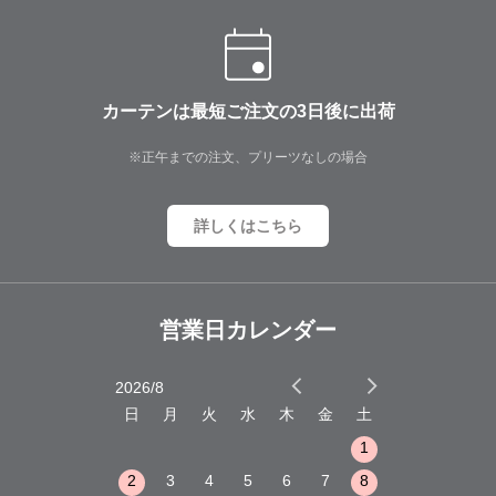
カーテンは最短ご注文の3日後に出荷
※正午までの注文、プリーツなしの場合
詳しくはこちら
営業日カレンダー
2026/8
2026/9
木
金
土
日
月
火
水
木
金
土
日
月
火
1
2
3
1
1
8
9
10
2
3
4
5
6
7
8
6
7
8