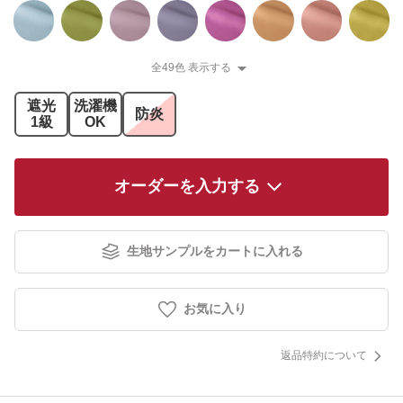
全49色 表示する
遮光
洗濯機
防炎
1級
OK
オーダーを入力する
生地サンプルをカートに入れる
お気に入り
返品特約について