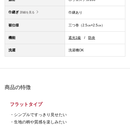
巾継ぎ
巾継あり
詳細を見る
裾仕様
三つ巻（2.5㎝×2.5㎝）
機能
遮光1級
防炎
洗濯
洗濯機OK
商品の特徴
フラットタイプ
・シンプルですっきり見せたい
・生地の柄や質感を楽しみたい