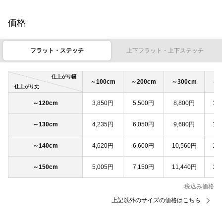
価格
フラット・ステッチ
上下フラット・上下ステッチ
仕上がり幅
～100cm
～200cm
～300cm
～4
仕上がり丈
～120cm
3,850円
5,500円
8,800円
11
～130cm
4,235円
6,050円
9,680円
12
～140cm
4,620円
6,600円
10,560円
13
～150cm
5,005円
7,150円
11,440円
14
税込み価格
上記以外のサイズの価格はこちら