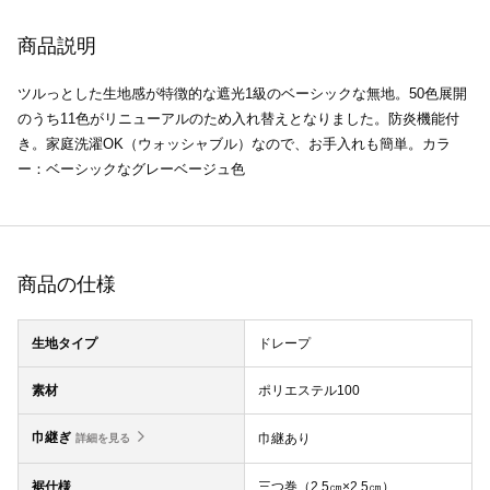
商品説明
ツルっとした生地感が特徴的な遮光1級のベーシックな無地。50色展開
のうち11色がリニューアルのため入れ替えとなりました。防炎機能付
き。家庭洗濯OK（ウォッシャブル）なので、お手入れも簡単。カラ
ー：ベーシックなグレーベージュ色
商品の仕様
生地タイプ
ドレープ
素材
ポリエステル100
巾継ぎ
巾継あり
詳細を見る
裾仕様
三つ巻（2.5㎝×2.5㎝）