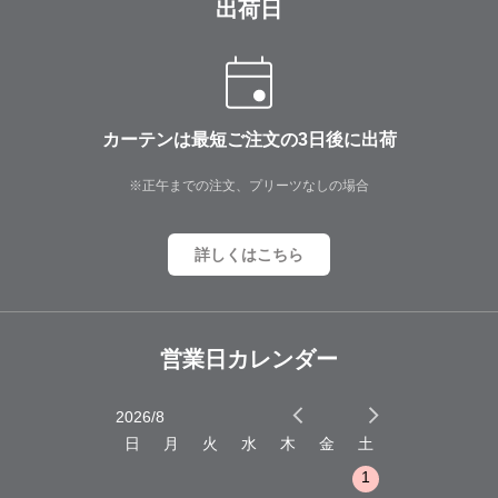
出荷日
カーテンは最短ご注文の3日後に出荷
※正午までの注文、プリーツなしの場合
詳しくはこちら
営業日カレンダー
2026/8
2026/9
木
金
土
日
月
火
水
木
金
土
日
月
火
1
2
3
1
1