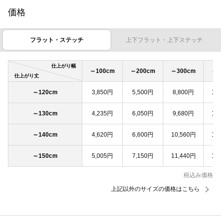
価格
フラット・ステッチ
上下フラット・上下ステッチ
仕上がり幅
～100cm
～200cm
～300cm
～4
仕上がり丈
～120cm
3,850円
5,500円
8,800円
11
～130cm
4,235円
6,050円
9,680円
12
～140cm
4,620円
6,600円
10,560円
13
～150cm
5,005円
7,150円
11,440円
14
税込み価格
上記以外のサイズの価格はこちら