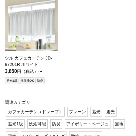
ツル カフェカーテン JD-
67201R ホワイト
3,850
円（税込）〜
遮光1級
洗濯機OK
防炎
関連カテゴリ
カフェカーテン（ドレープ）
プレーン
遮光
遮光
遮光1級
洗濯可能
防炎
アイボリー・ベージュ
無地