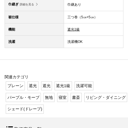
巾継ぎ
巾継あり
詳細を見る
裾仕様
三つ巻（5㎝×5㎝）
機能
遮光1級
洗濯
洗濯機OK
関連カテゴリ
プレーン
遮光
遮光
遮光1級
洗濯可能
パープル・モーブ
無地
寝室
書斎
リビング・ダイニング
シェード(ドレープ)