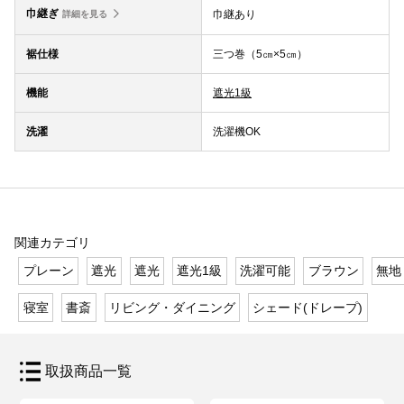
巾継ぎ
巾継あり
詳細を見る
裾仕様
三つ巻（5㎝×5㎝）
機能
遮光1級
洗濯
洗濯機OK
関連カテゴリ
プレーン
遮光
遮光
遮光1級
洗濯可能
ブラウン
無地
寝室
書斎
リビング・ダイニング
シェード(ドレープ)
取扱商品一覧