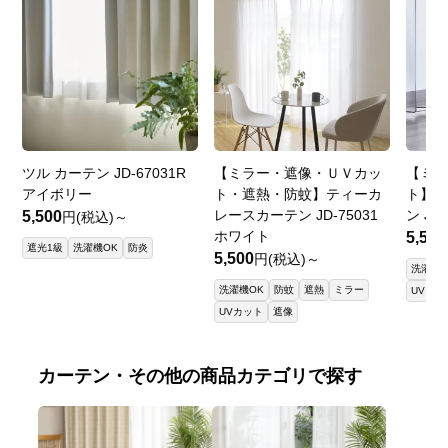
ツル カーテン JD-67031R
【ミラー・遮像・ＵＶカッ
【ミ
アイボリー
ト・遮熱・防蚊】ティーカ
ト】ウ
レースカーテン JD-75031
ン JD
5,500
円(税込)～
ホワイト
5,500
遮光1級
洗濯機OK
防炎
5,500
円(税込)～
洗濯機O
洗濯機OK
防蚊
遮熱
ミラー
UVカッ
UVカット
遮像
カーテン・その他の商品カテゴリで探す