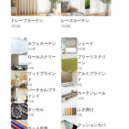
ドレープカーテン
レースカーテン
385種
284種
カフェカーテン
シェード
652種
648種
ロールスクリー
プリーツスクリ
ン
ーン
40種
7種
ウッドブライン
アルミブライン
ド
ド
2種
6種
バーチカルブラ
カーテンレール
インド
18種
14種
タッセル
ふさ掛け
90種
9種
クッションカバ
カット生地