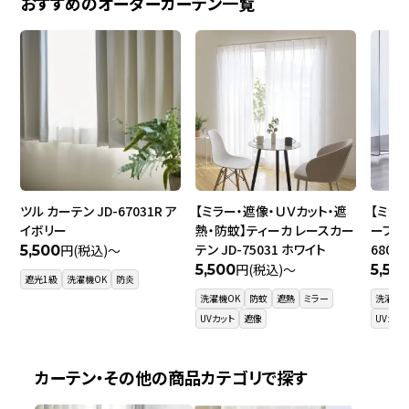
おすすめのオーダーカーテン一覧
ツル カーテン JD-67031R ア
【ミラー・遮像・ＵＶカット・遮
【ミラ
イボリー
熱・防蚊】ティーカ レースカー
ーブ レ
テン JD-75031 ホワイト
6800
円(税込)～
5,500
円(税込)～
5,500
5,50
遮光1級
洗濯機OK
防炎
洗濯機OK
防蚊
遮熱
ミラー
洗濯機O
UVカット
遮像
UVカッ
カーテン・その他の商品カテゴリで探す