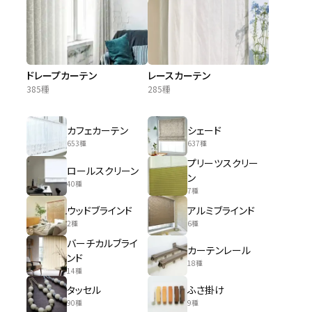
ドレープカーテン
レースカーテン
385種
285種
カフェカーテン
シェード
653種
637種
プリーツスクリー
ロールスクリーン
ン
40種
7種
ウッドブラインド
アルミブラインド
2種
6種
バーチカルブライ
カーテンレール
ンド
18種
14種
タッセル
ふさ掛け
90種
9種