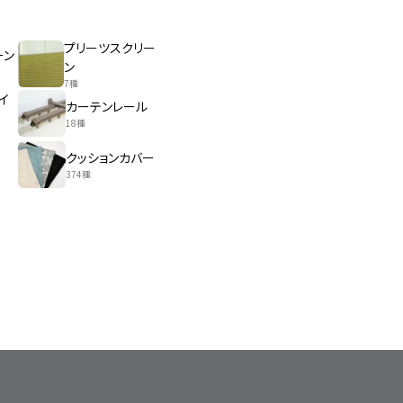
プリーツスクリー
ーン
ン
7種
イ
カーテンレール
18種
クッションカバー
374種