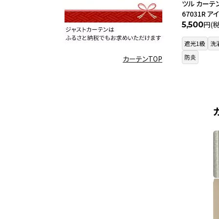
ツル カーテン
67031R 
円(
5,500
遮光1級
洗
防炎
カーテンTOP