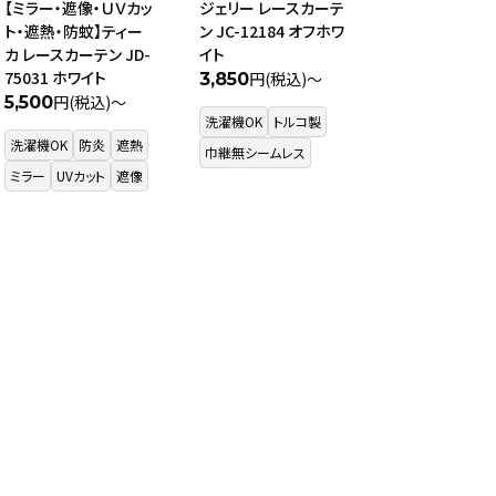
【ミラー・遮像・ＵＶカッ
ジェリー レースカーテ
ト・遮熱・防蚊】ティー
ン JC-12184 オフホワ
カ レースカーテン JD-
イト
75031 ホワイト
円(税込)～
3,850
円(税込)～
5,500
洗濯機OK
トルコ製
洗濯機OK
防炎
遮熱
巾継無シームレス
ミラー
UVカット
遮像