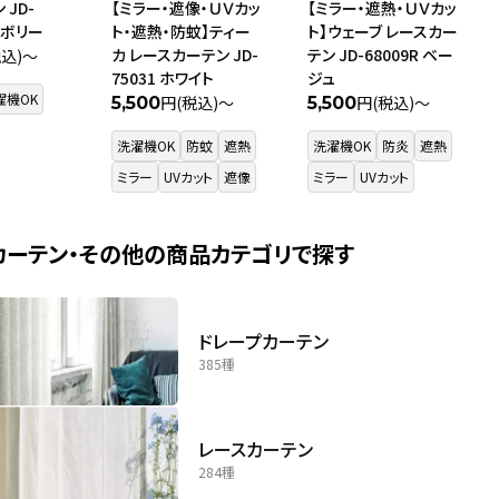
 JD-
【ミラー・遮像・ＵＶカッ
【ミラー・遮熱・ＵＶカッ
アイボリー
ト・遮熱・防蚊】ティー
ト】ウェーブ レースカー
カ レースカーテン JD-
テン JD-68009R ベー
税込)～
75031 ホワイト
ジュ
濯機OK
円(税込)～
円(税込)～
5,500
5,500
洗濯機OK
防蚊
遮熱
洗濯機OK
防炎
遮熱
ミラー
UVカット
遮像
ミラー
UVカット
カーテン・その他の商品カテゴリで探す
ドレープカーテン
385種
レースカーテン
284種