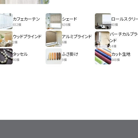
カフェカーテン
シェード
ロールスクリ
652種
636種
40種
バーチカルブラ
ウッドブラインド
アルミブラインド
ンド
2種
6種
14種
タッセル
ふさ掛け
カット生地
90種
9種
648種