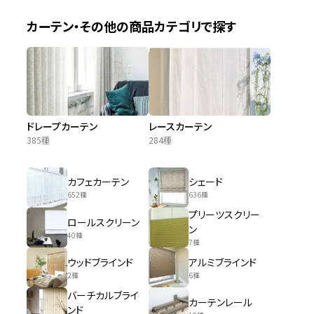
カーテン・その他の商品カテゴリで探す
ドレープカーテン
レースカーテン
385種
284種
カフェカーテン
シェード
652種
636種
プリーツスクリー
ロールスクリーン
ン
40種
7種
ウッドブラインド
アルミブラインド
2種
6種
バーチカルブライ
カーテンレール
ンド