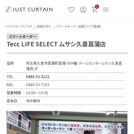
0
ジャストカーテンTOP
店舗を探す
スマートオーダー店舗【ヤマダ電機】
スマートオーダー
Tecc LIFE SELECT ムサシ久喜菖蒲店
住所
埼玉県久喜市菖蒲町菖蒲7004番 ホームセンタームサシ久喜菖
蒲店 2F
TEL
0480-53-3122
FAX
0480-53-7203
営業時間
10:00〜19:30
定休日
年中無休