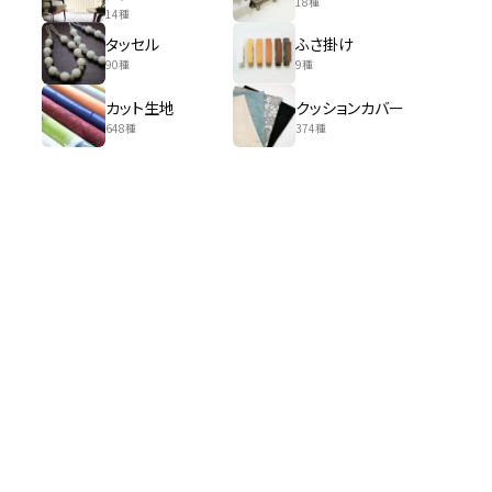
18種
14種
タッセル
ふさ掛け
90種
9種
カット生地
クッションカバー
648種
374種