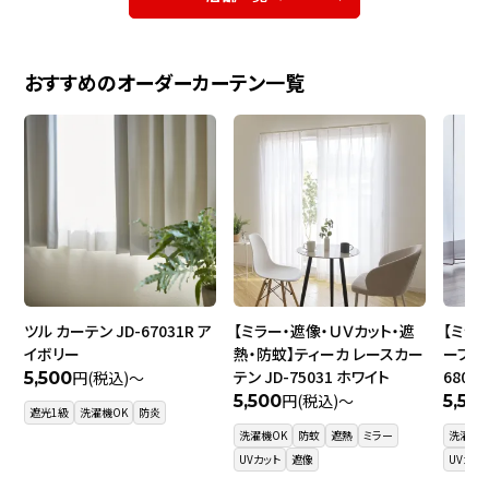
おすすめのオーダーカーテン一覧
ツル カーテン JD-67031R ア
【ミラー・遮像・ＵＶカット・遮
【ミラ
イボリー
熱・防蚊】ティーカ レースカー
ーブ レ
テン JD-75031 ホワイト
6800
円(税込)～
5,500
円(税込)～
5,500
5,50
遮光1級
洗濯機OK
防炎
洗濯機OK
防蚊
遮熱
ミラー
洗濯機O
UVカット
遮像
UVカッ