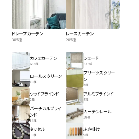
ドレープカーテン
レースカーテン
385種
285種
カフェカーテン
シェード
653種
637種
プリーツスクリー
ロールスクリーン
ン
40種
7種
ウッドブラインド
アルミブラインド
2種
6種
バーチカルブライ
カーテンレール
ンド
18種
14種
タッセル
ふさ掛け
90種
9種