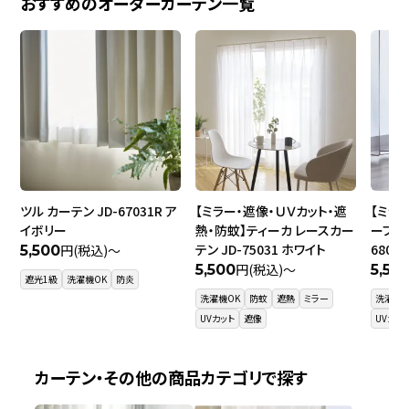
おすすめのオーダーカーテン一覧
ツル カーテン JD-67031R ア
【ミラー・遮像・ＵＶカット・遮
【ミラ
イボリー
熱・防蚊】ティーカ レースカー
ーブ レ
テン JD-75031 ホワイト
6800
円(税込)～
5,500
円(税込)～
5,500
5,50
遮光1級
洗濯機OK
防炎
洗濯機OK
防蚊
遮熱
ミラー
洗濯機O
UVカット
遮像
UVカッ
カーテン・その他の商品カテゴリで探す