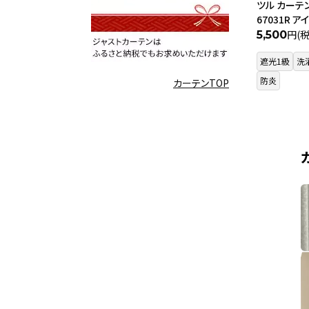
ツル カーテン
67031R 
円(
5,500
遮光1級
洗
防炎
カーテンTOP