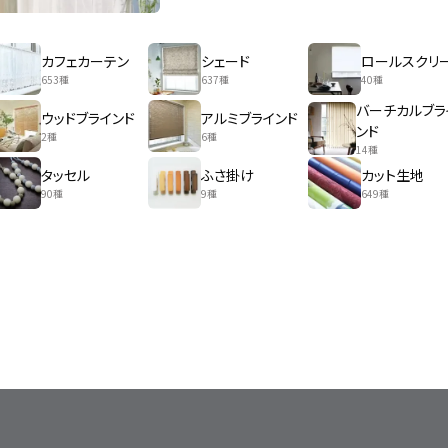
カフェカーテン
シェード
ロールスクリ
653種
637種
40種
バーチカルブラ
ウッドブラインド
アルミブラインド
ンド
2種
6種
14種
タッセル
ふさ掛け
カット生地
90種
9種
649種