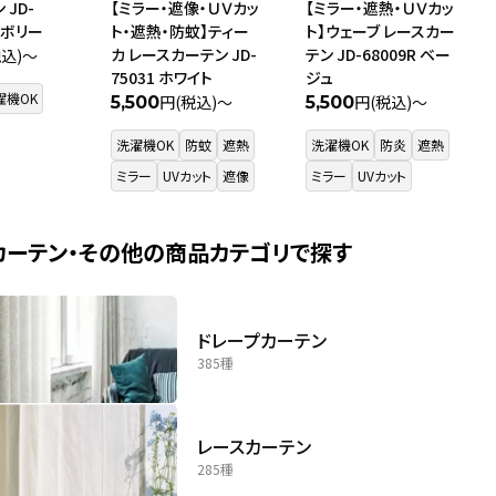
 JD-
【ミラー・遮像・ＵＶカッ
【ミラー・遮熱・ＵＶカッ
アイボリー
ト・遮熱・防蚊】ティー
ト】ウェーブ レースカー
カ レースカーテン JD-
テン JD-68009R ベー
税込)～
75031 ホワイト
ジュ
濯機OK
円(税込)～
円(税込)～
5,500
5,500
洗濯機OK
防蚊
遮熱
洗濯機OK
防炎
遮熱
ミラー
UVカット
遮像
ミラー
UVカット
カーテン・その他の商品カテゴリで探す
ドレープカーテン
385種
レースカーテン
285種