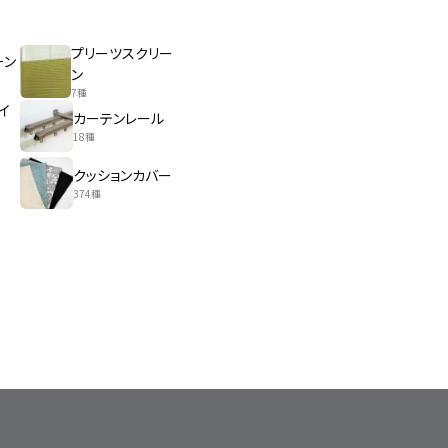
プリーツスクリー
ーン
ン
7種
イ
カーテンレール
18種
クッションカバー
374種