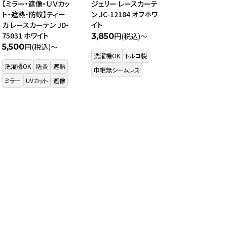
【ミラー・遮像・ＵＶカッ
ジェリー レースカーテ
ト・遮熱・防蚊】ティー
ン JC-12184 オフホワ
カ レースカーテン JD-
イト
75031 ホワイト
円(税込)～
3,850
円(税込)～
5,500
洗濯機OK
トルコ製
洗濯機OK
防炎
遮熱
巾継無シームレス
ミラー
UVカット
遮像