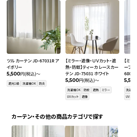
ツル カーテン JD-67031R ア
【ミラー・遮像・ＵＶカット・遮
【ミラ
イボリー
熱・防蚊】ティーカ レースカー
ーブ レ
テン JD-75031 ホワイト
6800
円(税込)～
5,500
円(税込)～
5,500
5,50
遮光1級
洗濯機OK
防炎
洗濯機OK
防蚊
遮熱
ミラー
洗濯機O
UVカット
遮像
UVカッ
カーテン・その他の商品カテゴリで探す