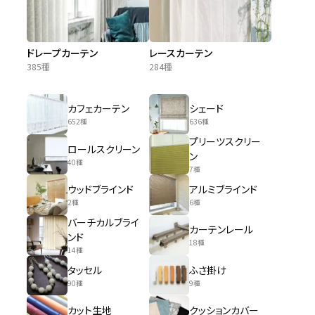
ドレープカーテン
レースカーテン
385種
284種
カフェカーテン
シェード
652種
636種
プリーツスクリー
ロールスクリーン
ン
40種
7種
ウッドブラインド
アルミブラインド
2種
6種
バーチカルブライ
カーテンレール
ンド
18種
14種
タッセル
ふさ掛け
90種
9種
カット生地
クッションカバー