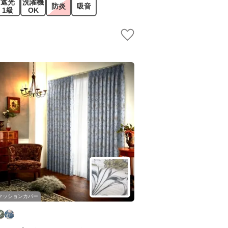
遮光
洗濯機
防炎
吸音
1級
OK
クッションカバー