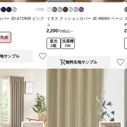
+
39
色
ー JD-67290R ピンク
イネス クッションカバー JE-98060 ベージ
ュ
2,200
2
円(税込)～
防炎
遮光
洗濯機
2級
OK
地サンプル
無料生地サンプル