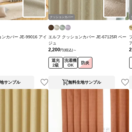
クッションカバー
カバー JE-99016 アイ
エルフ クッションカバー JE-67125R ベー
ジュ
2,200
2
円(税込)～
遮光
洗濯機
防炎
2級
OK
地サンプル
無料生地サンプル