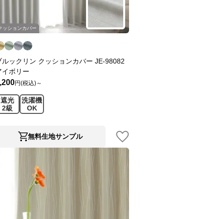
クッションカバー
ブルックリン クッションカバー JE-98082
アイボリー
,200
円(税込)～
遮光
洗濯機
2級
OK
無料生地サンプル