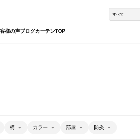
客様の声
ブログ
カーテンTOP
柄
カラー
部屋
防炎