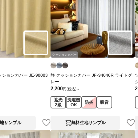
クッションカバー
ションカバー JE-98083
静 クッションカバー JF-94046R ライトグ
レー
2,200
2
円(税込)～
遮光
洗濯機
防炎
吸音
2級
OK
地サンプル
無料生地サンプル