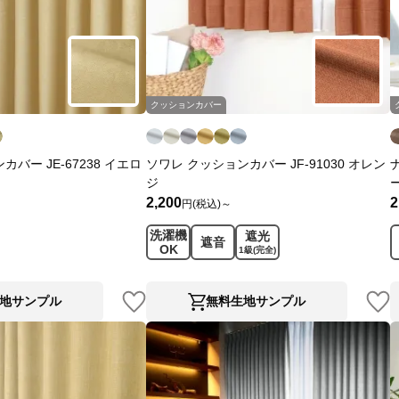
クッションカバー
バー JE-67238 イエロ
ソワレ クッションカバー JF-91030 オレン
ジ
2,200
2
円(税込)～
洗濯機
遮光
遮音
OK
1級
(完全)
地サンプル
無料生地サンプル