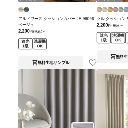
アルドワーズ クッションカバー JE-98096
ツル クッションカバ
ベージュ
2,200
円(税込)～
2,200
円(税込)～
遮光
洗濯機
1級
OK
遮光
洗濯機
1級
OK
無料生
無料生地サンプル