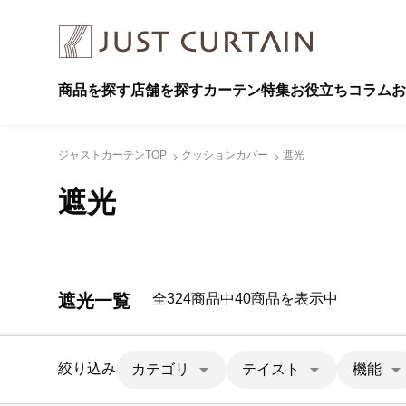
商品を探す
店舗を探す
カーテン特集
お役立ちコラム
お
ジャストカーテンTOP
クッションカバー
遮光
遮光
遮光一覧
全324商品中40商品を表示中
絞り込み
カテゴリ
テイスト
機能