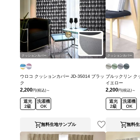
クッションカバー
クッションカバー
ウロコ クッションカバー JD-35014 ブラッ
ブルックリン クッ
ク
イエロー
2,200
2,200
円(税込)～
円(税込)～
遮光
洗濯機
遮光
洗濯機
2級
OK
2級
OK
無料生地サンプル
無料生