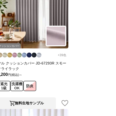
クッションカバー
+
39
色
ツル クッションカバー JD-67293R スモー
クライラック
,200
円(税込)～
遮光
洗濯機
防炎
1級
OK
無料生地サンプル