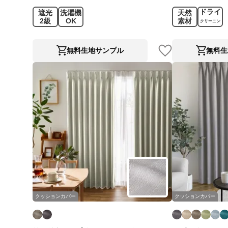
ドライ
遮光
洗濯機
天然
2級
OK
素材
クリーニン
グ
無料生地サンプル
無料生
クッションカバー
クッションカバー