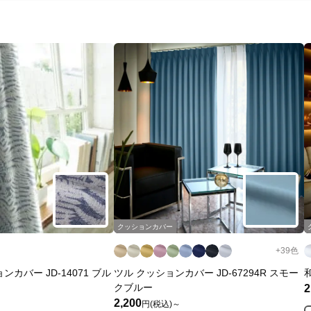
クッションカバー
+
39
色
カバー JD-14071 ブル
ツル クッションカバー JD-67294R スモー
クブルー
2
2,200
円(税込)～