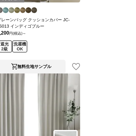
グレーンバッグ クッションカバー JC-
46013 インディゴブルー
,200
円(税込)～
遮光
洗濯機
2級
OK
無料生地サンプル