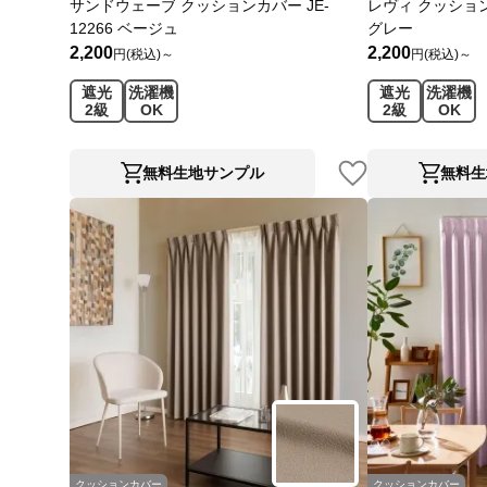
サンドウェーブ クッションカバー JE-
レヴィ クッションカ
12266 ベージュ
グレー
2,200
2,200
円(税込)～
円(税込)～
遮光
洗濯機
遮光
洗濯機
2級
OK
2級
OK
無料生地サンプル
無料生
クッションカバー
クッションカバー