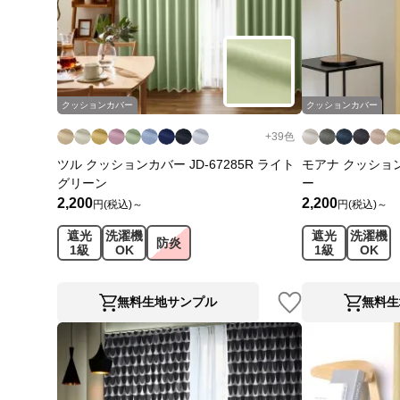
クッションカバー
クッションカバー
+
39
色
ツル クッションカバー JD-67285R ライト
モアナ クッションカ
グリーン
ー
2,200
2,200
円(税込)～
円(税込)～
遮光
洗濯機
遮光
洗濯機
防炎
1級
OK
1級
OK
無料生地サンプル
無料生