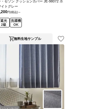
ラ・セゾン クッションカバー JE-98072 ホ
ワイトグレー
,200
円(税込)～
遮光
洗濯機
2級
OK
無料生地サンプル
クッションカバー