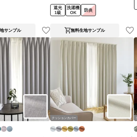
遮光
洗濯機
防炎
1級
OK
地サンプル
無料生地サンプル
クッションカバー