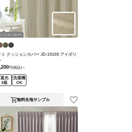
クッションカバー
ナミ クッションカバー JD-19169 アイボリ
ー
,200
円(税込)～
遮光
洗濯機
3級
OK
無料生地サンプル