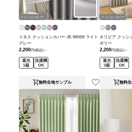
クッションカバー
クッションカバー
イネス クッションカバー JE-98058 ライト
オリビア クッション
グレー
ボリー
2,200
2,200
円(税込)～
円(税込)～
遮光
洗濯機
遮光
洗濯機
1級
OK
3級
OK
無料生地サンプル
無料生