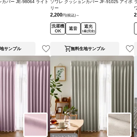
バー JE-98064 ライト
ソワレ クッションカバー JF-91025 アイボ
リー
2,200
2
円(税込)～
洗濯機
遮光
遮音
OK
1級
(完全)
地サンプル
無料生地サンプル
クッションカバー