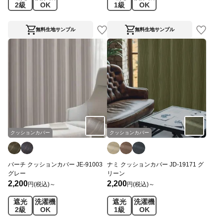
2級
OK
1級
OK
無料生地サンプル
無料生地サンプル
クッションカバー
クッションカバー
バーチ クッションカバー JE-91003
ナミ クッションカバー JD-19171 グ
グレー
リーン
2,200
2,200
円(税込)～
円(税込)～
遮光
洗濯機
遮光
洗濯機
2級
OK
1級
OK