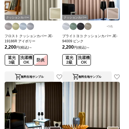
クッションカバー
クッションカバー
+
5
色
フロスト クッションカバー JE-
ブライトヨコ クッションカバー JE-
19186R アイボリー
94009 ピンク
2,200
2,200
円(税込)～
円(税込)～
遮光
洗濯機
遮光
洗濯機
防炎
3級
OK
2級
OK
無料生地サンプル
無料生地サンプル