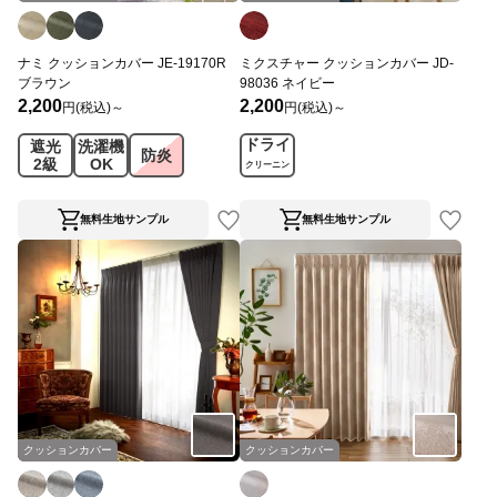
ナミ クッションカバー JE-19170R
ミクスチャー クッションカバー JD-
ブラウン
98036 ネイビー
2,200
2,200
円(税込)～
円(税込)～
ドライ
遮光
洗濯機
防炎
2級
OK
クリーニン
グ
無料生地サンプル
無料生地サンプル
クッションカバー
クッションカバー