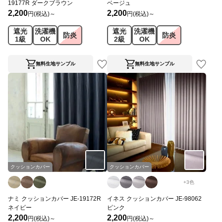
19177R ダークブラウン
ベージュ
2,200
2,200
円(税込)～
円(税込)～
遮光
洗濯機
遮光
洗濯機
防炎
防炎
1級
OK
2級
OK
無料生地サンプル
無料生地サンプル
クッションカバー
クッションカバー
+
3
色
ナミ クッションカバー JE-19172R
イネス クッションカバー JE-98062
ネイビー
ピンク
2,200
2,200
円(税込)～
円(税込)～