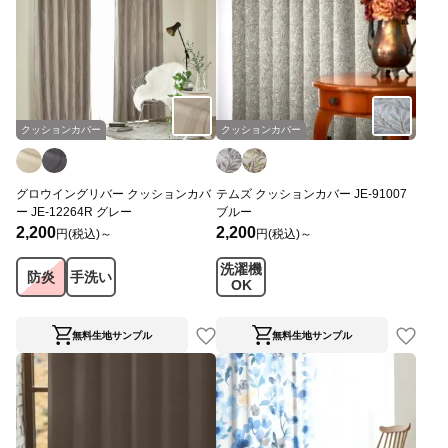
クッションカバー
クッションカバー
グロウイングリバー クッションカバ
テムズ クッションカバー JE-91007
ー JE-12264R グレー
ブルー
2,200
2,200
円(税込)～
円(税込)～
洗濯機
防炎
手洗い
OK
無料生地サンプル
無料生地サンプル