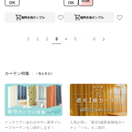
防炎
OK
OK
無料生地サンプル
無料生地サンプル
...
1
2
3
4
5
6
カーテン特集
一覧を見る
インテリアにあわせやすい新作ドレ
人気が高い「遮光1級防炎無地カー
ープカーテンをご紹介します！
テン『ツル』をご紹介。