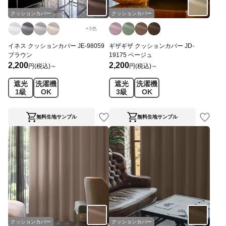
クッションカバー
クッションカバー
+
3
色
イネス クッションカバー JE-98059
ギザギザ クッションカバー JD-
ブラウン
19175 ベージュ
2,200
2,200
円(税込)～
円(税込)～
遮光
洗濯機
遮光
洗濯機
1級
OK
3級
OK
無料生地サンプル
無料生地サンプル
クッションカバー
クッションカバー