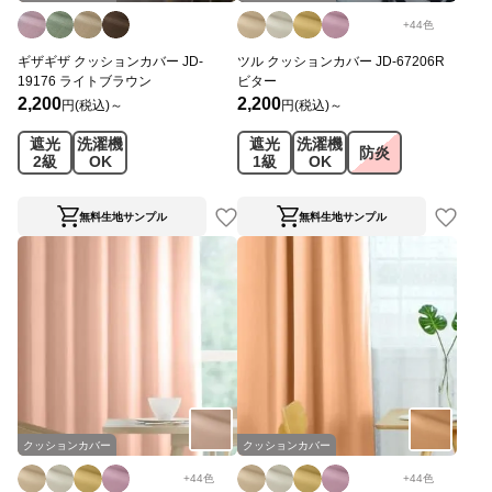
+
44
色
ギザギザ クッションカバー JD-
ツル クッションカバー JD-67206R
19176 ライトブラウン
ビター
2,200
2,200
円(税込)～
円(税込)～
遮光
洗濯機
遮光
洗濯機
防炎
2級
OK
1級
OK
無料生地サンプル
無料生地サンプル
クッションカバー
クッションカバー
+
44
色
+
44
色