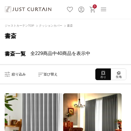
0
ジャストカーテンTOP
クッションカバー
書斎
書斎
書斎一覧
全229商品中40商品を表示中
絞り込み
並び替え
生地
吊り