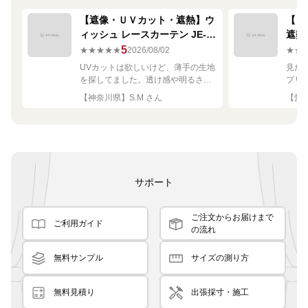
【遮像・ＵＶカット・遮熱】ウ
【ミ
ィッシュ レースカーテン JE-
遮熱
67249R シルバー
ーテン
5
★★★★★
2026/08/02
★★
UVカットは欲しいけど、薄手の生地
見た
を探してました。透け感や明るさも
プリ
ちょうど良く思った通りで満足で
れい
【神奈川県】S.M さん
【愛知
す。
サポート
ご注文からお届けまで
ご利用ガイド
の流れ
無料サンプル
サイズの測り方
無料見積り
出張採寸・施工