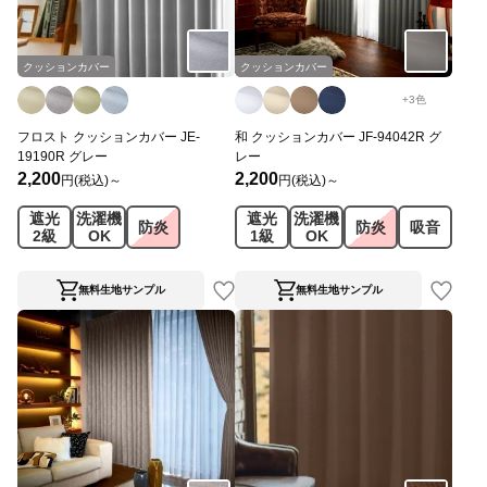
クッションカバー
クッションカバー
+
3
色
フロスト クッションカバー JE-
和 クッションカバー JF-94042R グ
19190R グレー
レー
2,200
2,200
円(税込)～
円(税込)～
遮光
洗濯機
遮光
洗濯機
防炎
防炎
吸音
2級
OK
1級
OK
無料生地サンプル
無料生地サンプル