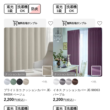
遮光
洗濯機
遮光
洗濯機
防炎
1級
OK
1級
OK
無料生地サンプル
無料生地サンプル
クッションカバー
クッションカバー
+
5
色
+
3
色
ブライトヨコ クッションカバー JE-
イネス クッションカバー JE-98063
94004 ベージュ
パープル
2,200
2,200
円(税込)～
円(税込)～
遮光
洗濯機
遮光
洗濯機