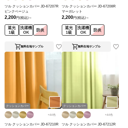
ツル クッションカバー JD-67207R
ツル クッションカバー JD-67208R
ピンクベージュ
マーガレット
2,200
2,200
円(税込)～
円(税込)～
遮光
洗濯機
遮光
洗濯機
防炎
防炎
1級
OK
1級
OK
無料生地サンプル
無料生地サンプル
クッションカバー
クッションカバー
+
44
色
+
44
色
ツル クッションカバー JD-67210R
ツル クッションカバー JD-67212R