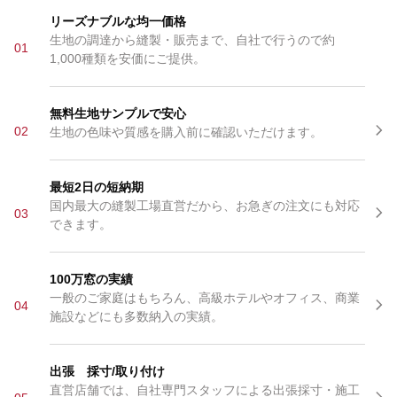
リーズナブルな均一価格
生地の調達から縫製・販売まで、自社で行うので約
01
1,000種類を安価にご提供。
無料生地サンプルで安心
02
生地の色味や質感を購入前に確認いただけます。
最短2日の短納期
国内最大の縫製工場直営だから、お急ぎの注文にも対応
03
できます。
100万窓の実績
一般のご家庭はもちろん、高級ホテルやオフィス、商業
04
施設などにも多数納入の実績。
出張 採寸/取り付け
直営店舗では、自社専門スタッフによる出張採寸・施工