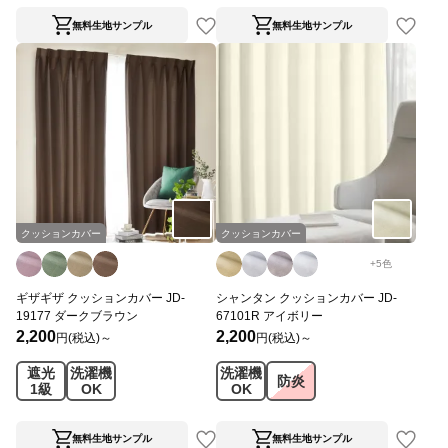
無料生地サンプル
無料生地サンプル
クッションカバー
クッションカバー
+
5
色
ギザギザ クッションカバー JD-
シャンタン クッションカバー JD-
19177 ダークブラウン
67101R アイボリー
2,200
2,200
円(税込)～
円(税込)～
遮光
洗濯機
洗濯機
防炎
1級
OK
OK
無料生地サンプル
無料生地サンプル