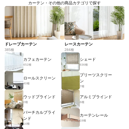
カーテン・その他の商品カテゴリで探す
ドレープカーテン
レースカーテン
385種
284種
カフェカーテン
シェード
652種
636種
プリーツスクリー
ロールスクリーン
ン
40種
7種
ウッドブラインド
アルミブラインド
2種
6種
バーチカルブライ
カーテンレール
ンド
18種
14種