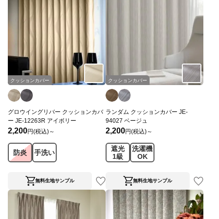
クッションカバー
クッションカバー
グロウイングリバー クッションカバ
ランダム クッションカバー JE-
ー JE-12263R アイボリー
94027 ベージュ
2,200
2,200
円(税込)～
円(税込)～
遮光
洗濯機
防炎
手洗い
1級
OK
無料生地サンプル
無料生地サンプル