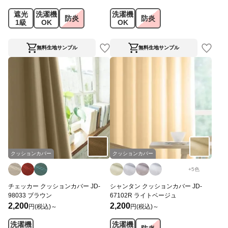
遮光
洗濯機
洗濯機
防炎
防炎
1級
OK
OK
無料生地サンプル
無料生地サンプル
クッションカバー
クッションカバー
+
5
色
チェッカー クッションカバー JD-
シャンタン クッションカバー JD-
98033 ブラウン
67102R ライトベージュ
2,200
2,200
円(税込)～
円(税込)～
洗濯機
洗濯機