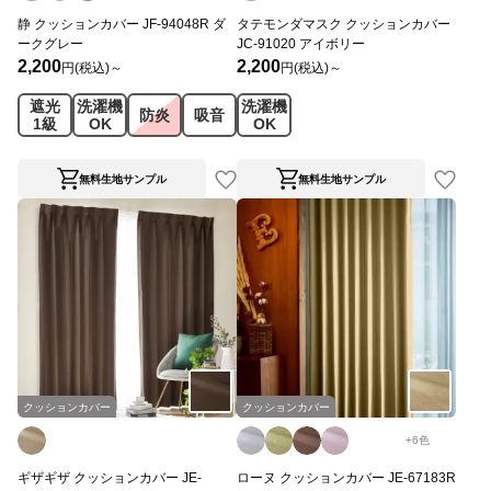
静 クッションカバー JF-94048R ダ
タテモンダマスク クッションカバー
ークグレー
JC-91020 アイボリー
2,200
2,200
円(税込)～
円(税込)～
遮光
洗濯機
洗濯機
防炎
吸音
1級
OK
OK
無料生地サンプル
無料生地サンプル
クッションカバー
クッションカバー
+
6
色
ギザギザ クッションカバー JE-
ローヌ クッションカバー JE-67183R