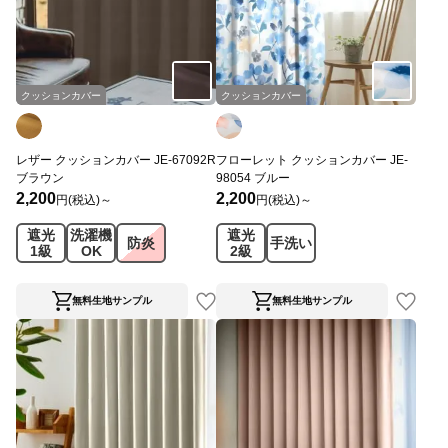
クッションカバー
クッションカバー
レザー クッションカバー JE-67092R
フローレット クッションカバー JE-
ブラウン
98054 ブルー
2,200
2,200
円(税込)～
円(税込)～
遮光
洗濯機
遮光
防炎
手洗い
1級
OK
2級
無料生地サンプル
無料生地サンプル