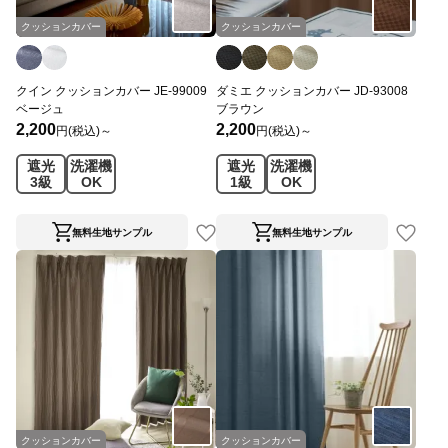
クッションカバー
クッションカバー
クイン クッションカバー JE-99009
ダミエ クッションカバー JD-93008
ベージュ
ブラウン
2,200
2,200
円(税込)～
円(税込)～
遮光
洗濯機
遮光
洗濯機
3級
OK
1級
OK
無料生地サンプル
無料生地サンプル
クッションカバー
クッションカバー