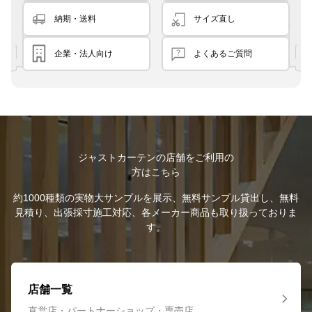
納期・送料
サイズ直し
企業・法人向け
よくあるご質問
ジャストカーテンの店舗をご利用の
方はこちら
約1000種類の実物大サンプルを展示、無料サンプル貸出し、無料
見積り、出張採寸施工対応、各メーカー商品も取り扱っておりま
す。
店舗一覧
直営店・パートナーショップ・専売店