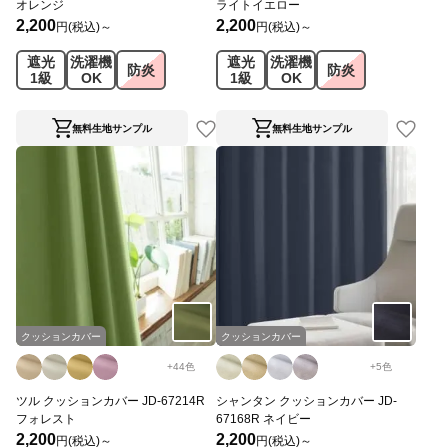
オレンジ
ライトイエロー
2,200
2,200
円(税込)～
円(税込)～
遮光
洗濯機
遮光
洗濯機
防炎
防炎
1級
OK
1級
OK
無料生地サンプル
無料生地サンプル
クッションカバー
クッションカバー
+
44
色
+
5
色
ツル クッションカバー JD-67214R
シャンタン クッションカバー JD-
フォレスト
67168R ネイビー
2,200
2,200
円(税込)～
円(税込)～