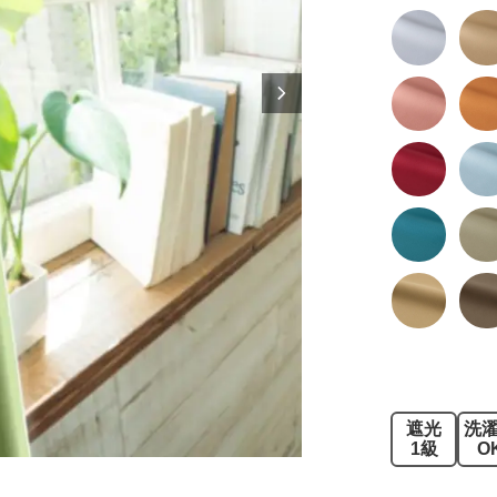
遮光
洗
1級
O