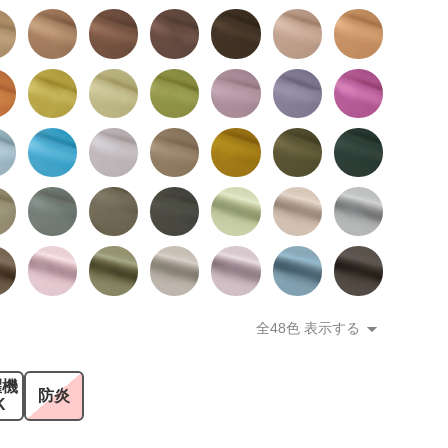
全48色 表示する
濯機
防炎
K